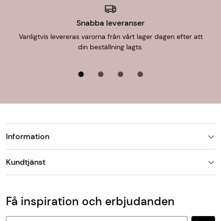
Snabba leveranser
Vanligtvis levereras varorna från vårt lager dagen efter att
din beställning lagts.
Information
Butiker
Kundtjänst
Om Matt-Tema
Vanliga frågor
Kundtjänst & kontakt
Populära kategorier
Vanliga frågor
Få inspiration och erbjudanden
Köp & leveransvillkor
Retur & reklamation