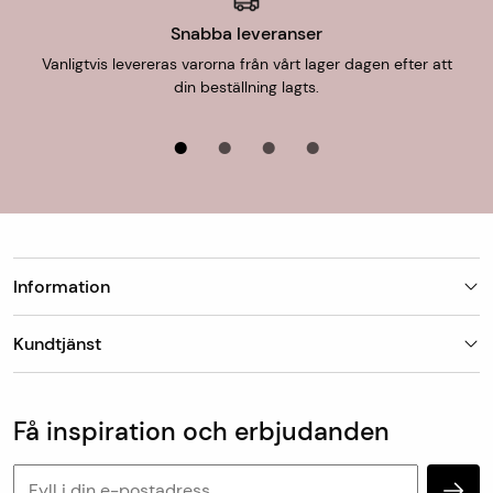
Snabba leveranser
Vanligtvis levereras varorna från vårt lager dagen efter att
din beställning lagts.
Information
Butiker
Kundtjänst
Om Matt-Tema
Vanliga frågor
Kundtjänst & kontakt
Populära kategorier
Vanliga frågor
Få inspiration och erbjudanden
Köp & leveransvillkor
Retur & reklamation
Personuppgifter och cookies