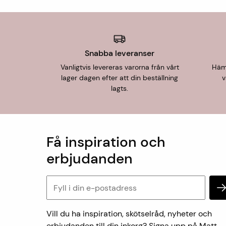
Orientaliska mattor
Halkfria mattor
Vardagsrum
Plastmattor
Företag
Snabba leveranser
Mattor för företag
Vanligtvis levereras varorna från vårt
Hämt
lager dagen efter att din beställning
v
lagts.
Få inspiration och
erbjudanden
Vill du ha inspiration, skötselråd, nyheter och
erbjudanden till din inkorg? Signa upp på Matt-