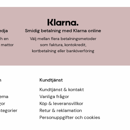
edja
Smidig betalning med Klarna online
ch en
Välj mellan flera betalningsmetoder
 mattor
som faktura, kontokredit,
kortbetalning eller banköverföring
n
Kundtjänst
Kundtjänst & kontakt
Tema
Vanliga frågor
gor
Köp & leveransvillkor
tegorier
Retur & reklamation
Personuppgifter och cookies