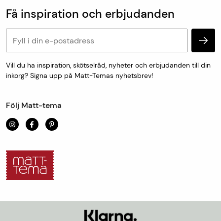
Populära kategorier
Vanliga frågor
Få inspiration och erbjudanden
Köp & leveransvillkor
Retur & reklamation
Personuppgifter och cookies
Vill du ha inspiration, skötselråd, nyheter och erbjudanden till din
inkorg? Signa upp på Matt-Temas nyhetsbrev!
Följ Matt-tema