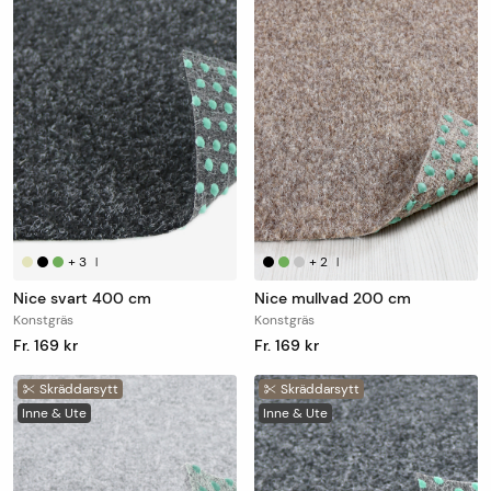
+
3
+
2
|
|
Nice svart 400 cm
Nice mullvad 200 cm
Konstgräs
Konstgräs
Fr. 169 kr
Fr. 169 kr
Skräddarsytt
Skräddarsytt
Inne & Ute
Inne & Ute