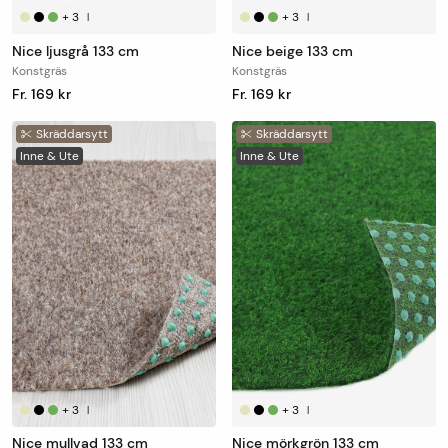
+
3
+
3
|
|
Nice ljusgrå 133 cm
Nice beige 133 cm
Konstgräs
Konstgräs
Fr. 169 kr
Fr. 169 kr
Skräddarsytt
Skräddarsytt
Inne & Ute
Inne & Ute
+
3
+
3
|
|
Nice mullvad 133 cm
Nice mörkgrön 133 cm