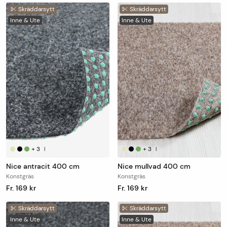
Skräddarsytt
Skräddarsytt
Inne & Ute
Inne & Ute
+
3
+
3
|
|
Nice antracit 400 cm
Nice mullvad 400 cm
Konstgräs
Konstgräs
Fr. 169 kr
Fr. 169 kr
Skräddarsytt
Skräddarsytt
Inne & Ute
Inne & Ute