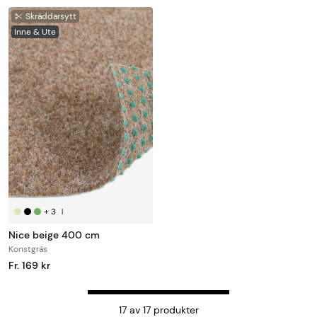
Skräddarsytt
Inne & Ute
+
3
|
Nice beige 400 cm
Konstgräs
Fr. 169 kr
17
av
17
produkter