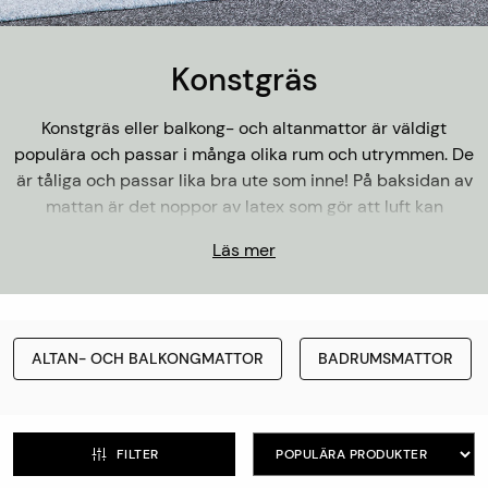
Konstgräs
Konstgräs eller balkong- och altanmattor är väldigt
populära och passar i många olika rum och utrymmen. De
är tåliga och passar lika bra ute som inne! På baksidan av
mattan är det noppor av latex som gör att luft kan
cirkulera och eventuell fukt torkar.
Läs mer
Välj på befintliga bredder och sen valfri längd. Konstgräs är
enkelt att beskära till hemma så den passar in perfekt i
rummet. Populära rum att lägga in konstgräs är balkonger,
ALTAN- OCH BALKONGMATTOR
BADRUMSMATTOR
uterum, altaner, kontor, källare och klädkammare.
Handla enkelt online eller hos någon av våra butiker runt
om i landet.
Hitta din närmaste butik här >
FILTER