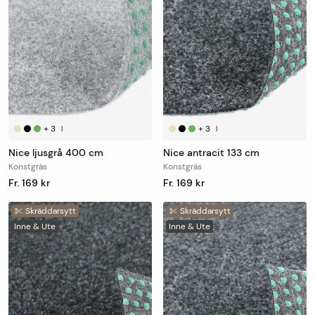
+
3
+
3
|
|
Nice ljusgrå 400 cm
Nice antracit 133 cm
Konstgräs
Konstgräs
Fr. 169 kr
Fr. 169 kr
Skräddarsytt
Skräddarsytt
Inne & Ute
Inne & Ute