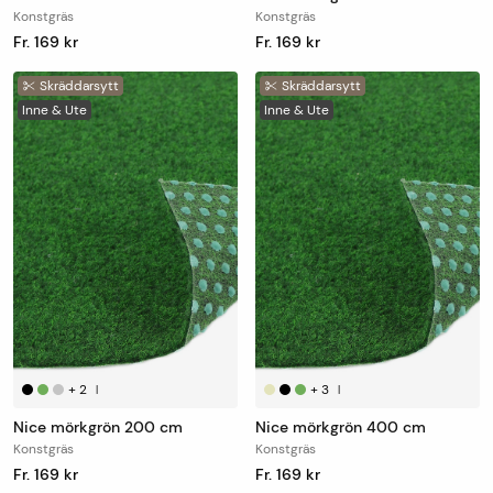
Konstgräs
Konstgräs
Fr. 169 kr
Fr. 169 kr
Skräddarsytt
Skräddarsytt
Inne & Ute
Inne & Ute
+
2
+
3
|
|
Nice mörkgrön 200 cm
Nice mörkgrön 400 cm
Konstgräs
Konstgräs
Fr. 169 kr
Fr. 169 kr