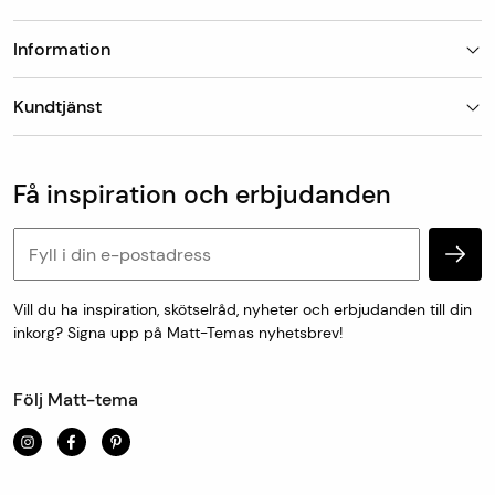
Information
Butiker
Kundtjänst
Om Matt-Tema
Vanliga frågor
Kundtjänst & kontakt
Populära kategorier
Vanliga frågor
Få inspiration och erbjudanden
Köp & leveransvillkor
Retur & reklamation
Personuppgifter och cookies
Vill du ha inspiration, skötselråd, nyheter och erbjudanden till din
inkorg? Signa upp på Matt-Temas nyhetsbrev!
Följ Matt-tema