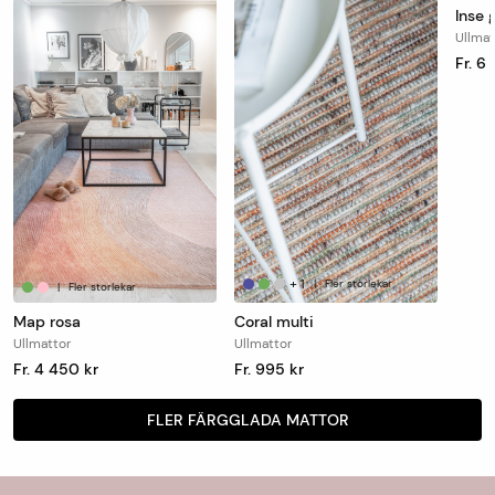
Inse 
Ullmat
Fr. 6
+
1
|
Fler storlekar
|
Fler storlekar
Map rosa
Coral multi
Ullmattor
Ullmattor
Fr. 4 450 kr
Fr. 995 kr
FLER FÄRGGLADA MATTOR