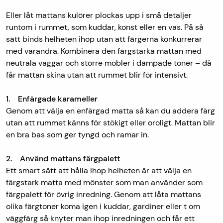
Eller låt mattans kulörer plockas upp i små detaljer
runtom i rummet, som kuddar, konst eller en vas. På så
sätt binds helheten ihop utan att färgerna konkurrerar
med varandra. Kombinera den färgstarka mattan med
neutrala väggar och större möbler i dämpade toner – då
får mattan skina utan att rummet blir för intensivt.
1. Enfärgade karameller
Genom att välja en enfärgad matta så kan du addera färg
utan att rummet känns för stökigt eller oroligt. Mattan blir
en bra bas som ger tyngd och ramar in.
2. Använd mattans färgpalett
Ett smart sätt att hålla ihop helheten är att välja en
färgstark matta med mönster som man använder som
färgpalett för övrig inredning. Genom att låta mattans
olika färgtoner koma igen i kuddar, gardiner eller t om
väggfärg så knyter man ihop inredningen och får ett