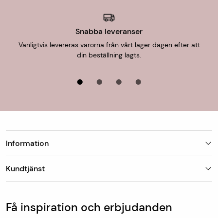
Snabba leveranser
Vanligtvis levereras varorna från vårt lager dagen efter att
din beställning lagts.
Information
Butiker
Kundtjänst
Om Matt-Tema
Vanliga frågor
Kundtjänst & kontakt
Populära kategorier
Vanliga frågor
Få inspiration och erbjudanden
Köp & leveransvillkor