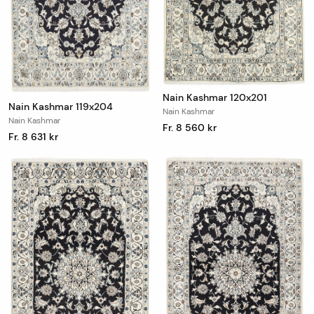
Nain Kashmar 120x201
Nain Kashmar 119x204
Nain Kashmar
Nain Kashmar
Fr. 8 560 kr
Fr. 8 631 kr