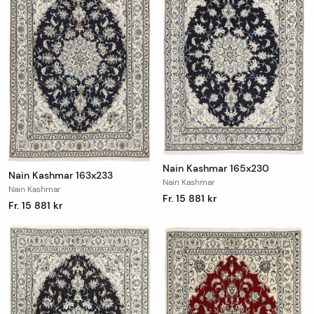
Nain Kashmar 165x230
Nain Kashmar 163x233
Nain Kashmar
Nain Kashmar
Fr. 15 881 kr
Fr. 15 881 kr