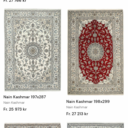
Fr. 27 766 kr
Nain Kashmar 197x287
Nain Kashmar 198x299
Nain Kashmar
Nain Kashmar
Fr. 25 973 kr
Fr. 27 213 kr