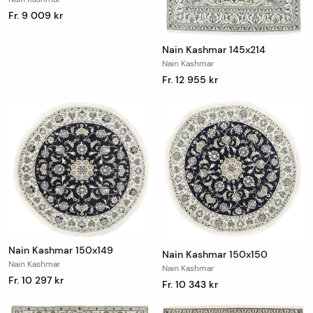
Fr. 9 009 kr
Nain Kashmar 145x214
Nain Kashmar
Fr. 12 955 kr
Nain Kashmar 150x149
Nain Kashmar 150x150
Nain Kashmar
Nain Kashmar
Fr. 10 297 kr
Fr. 10 343 kr