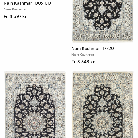
Nain Kashmar 100x100
Nain Kashmar
Fr. 4 597 kr
Nain Kashmar 117x201
Nain Kashmar
Fr. 8 348 kr