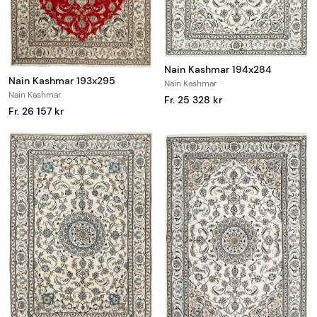
Nain Kashmar 194x284
Nain Kashmar 193x295
Nain Kashmar
Nain Kashmar
Fr. 25 328 kr
Fr. 26 157 kr