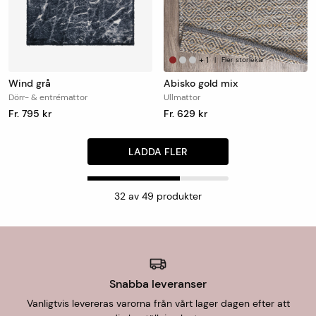
+
1
|
Fler storlekar
Wind grå
Abisko gold mix
Dörr- & entrémattor
Ullmattor
Fr. 795 kr
Fr. 629 kr
LADDA FLER
32
av
49
produkter
Snabba leveranser
Vanligtvis levereras varorna från vårt lager dagen efter att