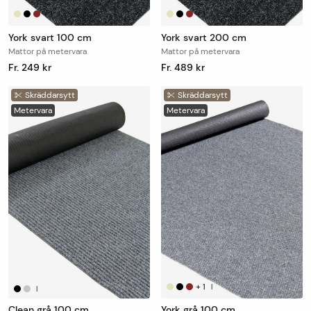
+
1
+
1
|
|
York svart 100 cm
York svart 200 cm
Mattor på metervara
Mattor på metervara
Fr. 249 kr
Fr. 489 kr
Skräddarsytt
Skräddarsytt
Metervara
Metervara
+
1
|
|
Clean grå 100 cm
York grå 100 cm