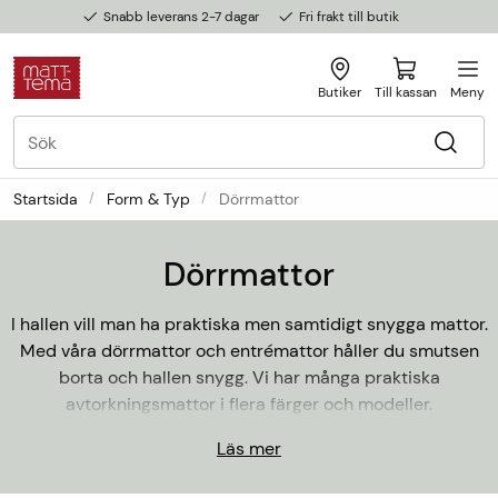
Snabb leverans 2-7 dagar
Fri frakt till butik
Butiker
Till kassan
Meny
Startsida
Form & Typ
Dörrmattor
Dörrmattor
I hallen vill man ha praktiska men samtidigt snygga mattor.
Med våra dörrmattor och entrémattor håller du smutsen
borta och hallen snygg. Vi har många praktiska
avtorkningsmattor i flera färger och modeller.
Läs mer
För att du verkligen ska hitta en matta som passar perfekt
hos dig så finns flera av våra entrémattor och