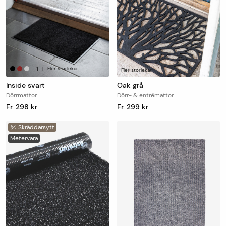
+
1
|
Fler storlekar
Fler storlekar
Inside svart
Oak grå
Dörrmattor
Dörr- & entrémattor
Fr. 298 kr
Fr. 299 kr
Skräddarsytt
Metervara