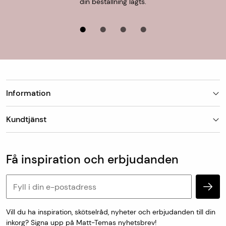
din beställning lagts.
Information
Butiker
Kundtjänst
Om Matt-Tema
Vanliga frågor
Kundtjänst & kontakt
Populära kategorier
Vanliga frågor
Få inspiration och erbjudanden
Köp & leveransvillkor
Retur & reklamation
Personuppgifter och cookies
Vill du ha inspiration, skötselråd, nyheter och erbjudanden till din
inkorg? Signa upp på Matt-Temas nyhetsbrev!