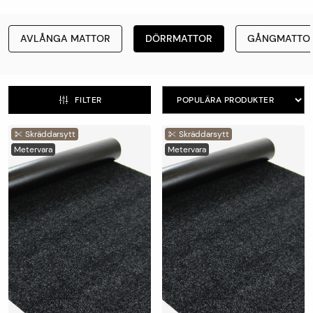
avtorkningsmattor på metervara, välj själv vilket mått din
matta ska ha!
AVLÅNGA MATTOR
DÖRRMATTOR
GÅNGMATTO
Handla din matta enkelt online eller i någon av våra butiker
runt om i landet.
Klicka på länken för att hitta din närmaste
butik >
FILTER
Skräddarsytt
Skräddarsytt
Metervara
Metervara