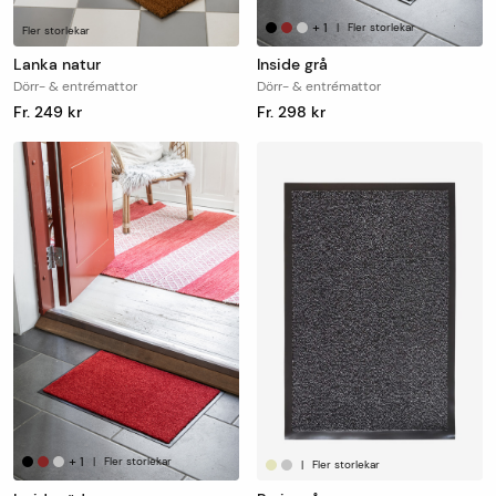
+
1
|
Fler storlekar
Fler storlekar
Lanka natur
Inside grå
Dörr- & entrémattor
Dörr- & entrémattor
Fr. 249 kr
Fr. 298 kr
+
1
|
Fler storlekar
|
Fler storlekar