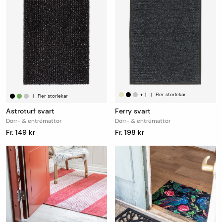
+
1
|
Fler storlekar
|
Fler storlekar
Astroturf svart
Ferry svart
Dörr- & entrémattor
Dörr- & entrémattor
Fr. 149 kr
Fr. 198 kr