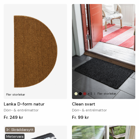
+
1
|
Fler storlekar
Fler storlekar
Lanka D-form natur
Clean svart
Dörr- & entrémattor
Dörr- & entrémattor
Fr. 249 kr
Fr. 99 kr
Skräddarsytt
Metervara