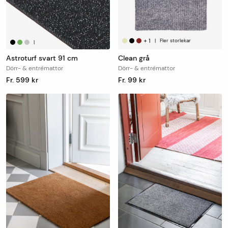
+
1
|
Fler storlekar
|
Astroturf svart 91 cm
Clean grå
Dörr- & entrémattor
Dörr- & entrémattor
Fr. 599 kr
Fr. 99 kr