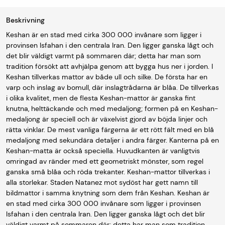
Beskrivning
Keshan är en stad med cirka 300 000 invånare som ligger i
provinsen Isfahan i den centrala Iran. Den ligger ganska lågt och
det blir väldigt varmt på sommaren där; detta har man som
tradition försökt att avhjälpa genom att bygga hus ner i jorden. I
Keshan tillverkas mattor av både ull och silke. De första har en
varp och inslag av bomull, där inslagtrådarna är blåa. De tillverkas
i olika kvalitet, men de flesta Keshan-mattor är ganska fint
knutna, helttäckande och med medaljong; formen på en Keshan-
medaljong är speciell och är växelvist gjord av böjda linjer och
rätta vinklar. De mest vanliga färgerna är ett rött fält med en blå
medaljong med sekundära detaljer i andra färger. Kanterna på en
Keshan-matta är också speciella. Huvudkanten är vanligtvis
omringad av ränder med ett geometriskt mönster, som regel
ganska små blåa och röda trekanter. Keshan-mattor tillverkas i
alla storlekar. Staden Natanez mot sydöst har gett namn till
bildmattor i samma knytning som dem från Keshan. Keshan är
en stad med cirka 300 000 invånare som ligger i provinsen
Isfahan i den centrala Iran. Den ligger ganska lågt och det blir
väldigt varmt på sommaren där; detta har man som tradition