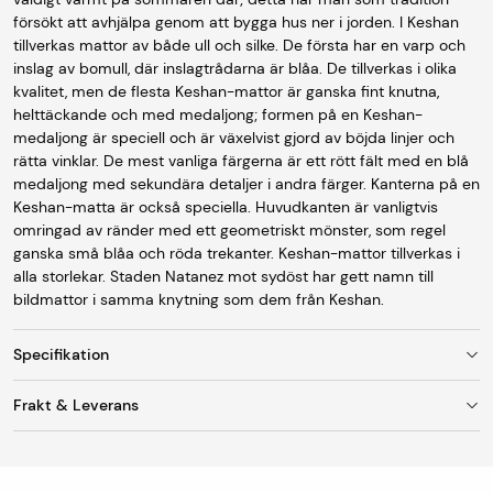
försökt att avhjälpa genom att bygga hus ner i jorden. I Keshan
tillverkas mattor av både ull och silke. De första har en varp och
inslag av bomull, där inslagtrådarna är blåa. De tillverkas i olika
kvalitet, men de flesta Keshan-mattor är ganska fint knutna,
helttäckande och med medaljong; formen på en Keshan-
medaljong är speciell och är växelvist gjord av böjda linjer och
rätta vinklar. De mest vanliga färgerna är ett rött fält med en blå
medaljong med sekundära detaljer i andra färger. Kanterna på en
Keshan-matta är också speciella. Huvudkanten är vanligtvis
omringad av ränder med ett geometriskt mönster, som regel
ganska små blåa och röda trekanter. Keshan-mattor tillverkas i
alla storlekar. Staden Natanez mot sydöst har gett namn till
bildmattor i samma knytning som dem från Keshan.
Specifikation
Frakt & Leverans
Storlek
310 x 386 cm
Fraktkostnad
Ursprung
Persia
Vid leverans till utlämningsställe/ombud är
fraktkostnaden 95 kr. Mattor med en bredd upp till 150