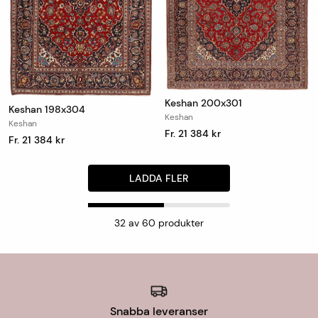
Keshan 200x301
Keshan 198x304
Keshan
Keshan
Fr. 21 384 kr
Fr. 21 384 kr
LADDA FLER
32
av
60
produkter
Snabba leveranser