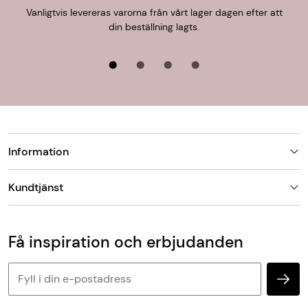
Vanligtvis levereras varorna från vårt lager dagen efter att
din beställning lagts.
Information
Butiker
Kundtjänst
Om Matt-Tema
Vanliga frågor
Kundtjänst & kontakt
Populära kategorier
Vanliga frågor
Få inspiration och erbjudanden
Köp & leveransvillkor
Retur & reklamation
Personuppgifter och cookies