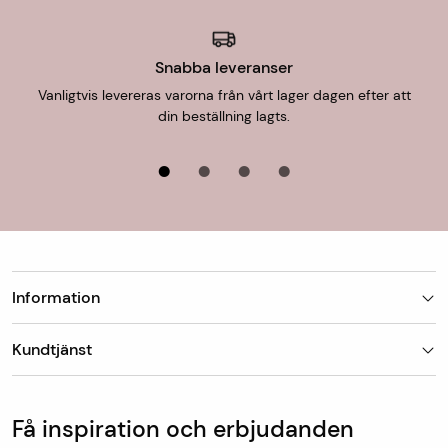
Snabba leveranser
Vanligtvis levereras varorna från vårt lager dagen efter att
din beställning lagts.
Information
Butiker
Kundtjänst
Om Matt-Tema
Vanliga frågor
Kundtjänst & kontakt
Populära kategorier
Vanliga frågor
Få inspiration och erbjudanden
Köp & leveransvillkor