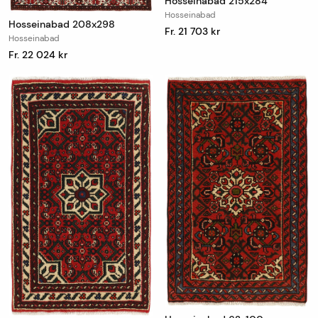
Hosseinabad 215x284
Hosseinabad
Hosseinabad 208x298
Fr. 21 703 kr
Hosseinabad
Fr. 22 024 kr