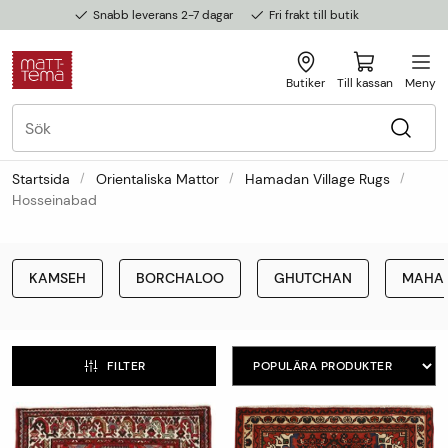
Snabb leverans 2-7 dagar
Fri frakt till butik
Butiker
Till kassan
Meny
Startsida
Orientaliska Mattor
Hamadan Village Rugs
Hosseinabad
KAMSEH
BORCHALOO
GHUTCHAN
MAHA
FILTER