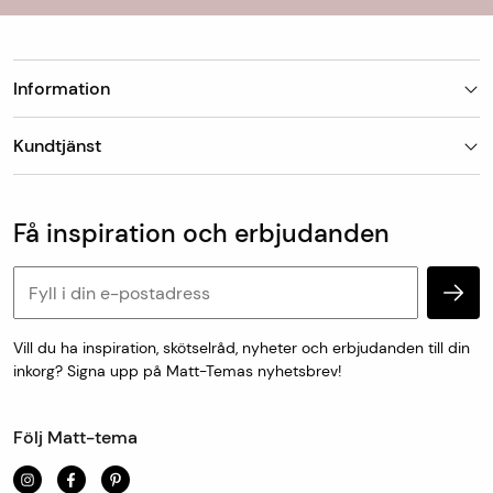
Information
Butiker
Kundtjänst
Om Matt-Tema
Vanliga frågor
Kundtjänst & kontakt
Populära kategorier
Vanliga frågor
Få inspiration och erbjudanden
Köp & leveransvillkor
Retur & reklamation
Personuppgifter och cookies
Vill du ha inspiration, skötselråd, nyheter och erbjudanden till din
inkorg? Signa upp på Matt-Temas nyhetsbrev!
Följ Matt-tema