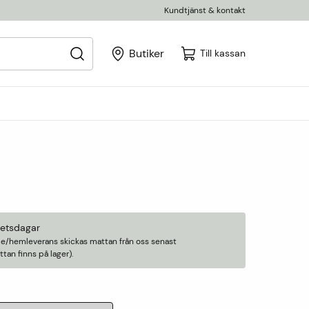
Kundtjänst & kontakt
Butiker
Till kassan
betsdagar
älle/hemleverans skickas mattan från oss senast
an finns på lager).