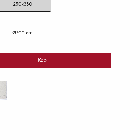
250x350
Ø200 cm
Köp