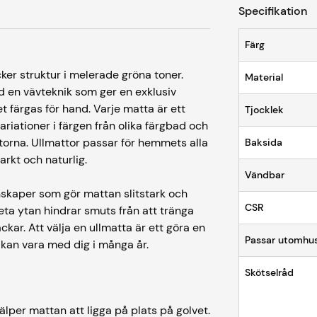
Specifikation
Färg
er struktur i melerade gröna toner.
Material
ed en vävteknik som ger en exklusiv
t färgas för hand. Varje matta är ett
Tjocklek
ariationer i färgen från olika färgbad och
ttorna. Ullmattor passar för hemmets alla
Baksida
tarkt och naturlig.
Vändbar
enskaper som gör mattan slitstark och
CSR
eta ytan hindrar smuts från att tränga
äckar. Att välja en ullmatta är ett göra en
Passar utomhu
 kan vara med dig i många år.
Skötselråd
lper mattan att ligga på plats på golvet.