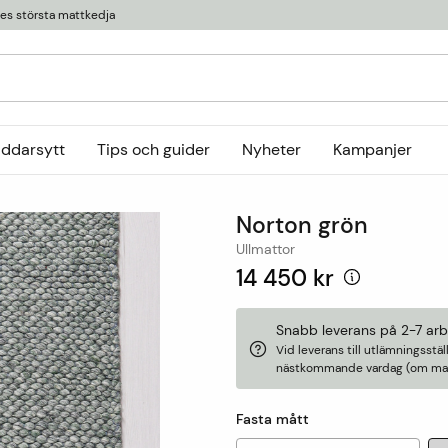
ges största mattkedja
äddarsytt
Tips och guider
Nyheter
Kampanjer
Kollektioner
Norton grön
tor
or
Ryamattor
Öglade mattor
Horredsmattan
Ullmattor
t
Röllakanmattor
InHouse Group
14 450 kr
Trasmattor
Louis De Poortere
Ullmattor
Online only
Snabb leverans på 2-7 ar
Vid leverans till utlämningsst
Utemattor
nästkommande vardag (om matt
Viskosmattor
Tillbehör
Fasta mått