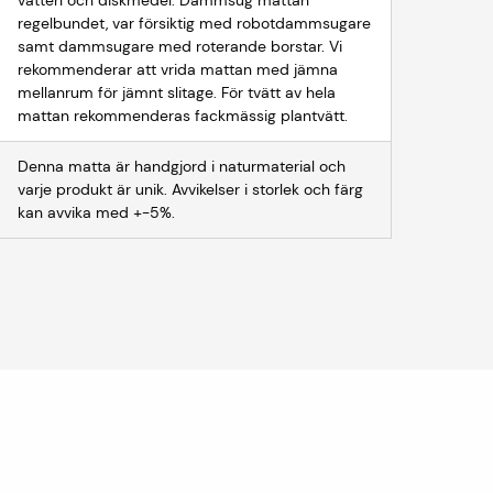
vatten och diskmedel. Dammsug mattan
regelbundet, var försiktig med robotdammsugare
samt dammsugare med roterande borstar. Vi
rekommenderar att vrida mattan med jämna
mellanrum för jämnt slitage. För tvätt av hela
mattan rekommenderas fackmässig plantvätt.
Denna matta är handgjord i naturmaterial och
varje produkt är unik. Avvikelser i storlek och färg
kan avvika med +-5%.