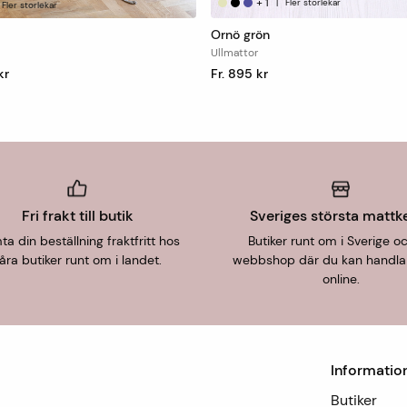
+
1
|
Fler storlekar
Fler storlekar
Ornö grön
Ullmattor
kr
Fr. 895 kr
Fri frakt till butik
Sveriges största mattk
a din beställning fraktfritt hos
Butiker runt om i Sverige o
åra butiker runt om i landet.
webbshop där du kan handla
online.
Informatio
Butiker