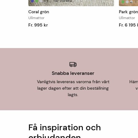
+
1
|
Fler storlekar
|
Coral grön
Park grön
Ullmattor
Ullmattor
Fr. 995 kr
Fr. 6 195 
Snabba leveranser
Vanligtvis levereras varorna från vårt
Hämt
lager dagen efter att din beställning
v
lagts.
Få inspiration och
erbjudanden