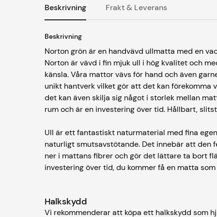
Beskrivning
Frakt & Leverans
Beskrivning
Norton grön är en handvävd ullmatta med en vack
Norton är vävd i fin mjuk ull i hög kvalitet och m
känsla. Våra mattor vävs för hand och även garne
unikt hantverk vilket gör att det kan förekomma v
det kan även skilja sig något i storlek mellan ma
rum och är en investering över tid. Hållbart, slits
Ull är ett fantastiskt naturmaterial med fina eg
naturligt smutsavstötande. Det innebär att den f
ner i mattans fibrer och gör det lättare ta bort fl
investering över tid, du kommer få en matta som
Halkskydd
Vi rekommenderar att köpa ett halkskydd som hjä