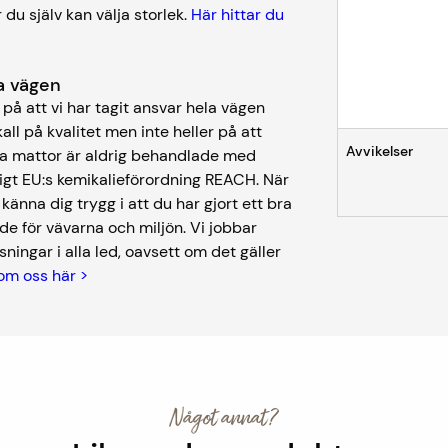
 du själv kan välja storlek.
Här hittar du
ela vägen
på att vi har tagit ansvar hela vägen
kall på kvalitet men inte heller på att
Avvikelser
åra mattor är aldrig behandlade med
igt EU:s kemikalieförordning REACH. När
nna dig trygg i att du har gjort ett bra
de för vävarna och miljön. Vi jobbar
ningar i alla led, oavsett om det gäller
om oss här >
Något annat?