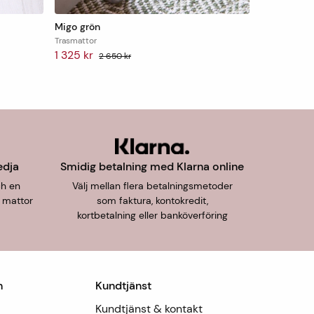
Migo grön
Trasmattor
1 325 kr
2 650 kr
edja
Smidig betalning med Klarna online
ch en
Välj mellan flera betalningsmetoder
 mattor
som faktura, kontokredit,
kortbetalning eller banköverföring
n
Kundtjänst
Kundtjänst & kontakt