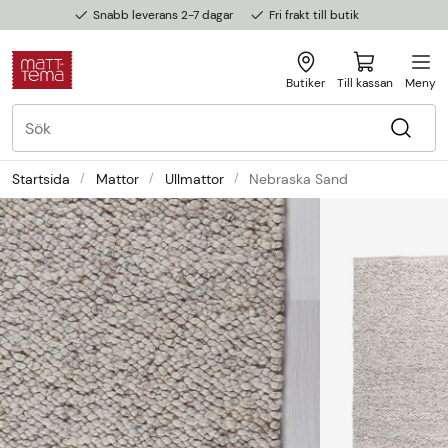
Snabb leverans 2-7 dagar
Fri frakt till butik
Butiker
Till kassan
Meny
Startsida
Mattor
Ullmattor
Nebraska Sand