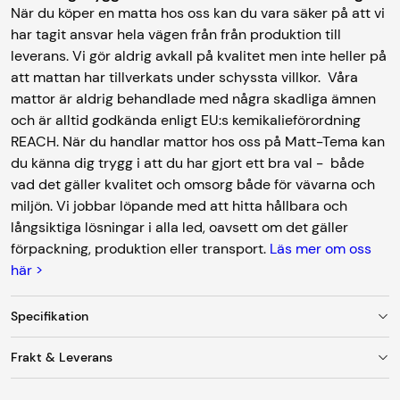
När du köper en matta hos oss kan du vara säker på att vi
har tagit ansvar hela vägen från från produktion till
leverans. Vi gör aldrig avkall på kvalitet men inte heller på
att mattan har tillverkats under schyssta villkor. Våra
mattor är aldrig behandlade med några skadliga ämnen
och är alltid godkända enligt EU:s kemikalieförordning
REACH. När du handlar mattor hos oss på Matt-Tema kan
du känna dig trygg i att du har gjort ett bra val - både
vad det gäller kvalitet och omsorg både för vävarna och
miljön. Vi jobbar löpande med att hitta hållbara och
långsiktiga lösningar i alla led, oavsett om det gäller
förpackning, produktion eller transport.
Läs mer om oss
här >
Specifikation
Frakt & Leverans
Färg
Beige
Fraktkostnad
Material
100% ull