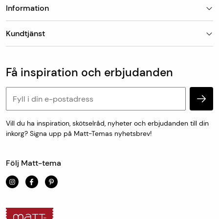
Information
Butiker
Kundtjänst
Om Matt-Tema
Vanliga frågor
Kundtjänst & kontakt
Populära kategorier
Vanliga frågor
Få inspiration och erbjudanden
Köp & leveransvillkor
Retur & reklamation
Personuppgifter och cookies
Vill du ha inspiration, skötselråd, nyheter och erbjudanden till din
inkorg? Signa upp på Matt-Temas nyhetsbrev!
Följ Matt-tema