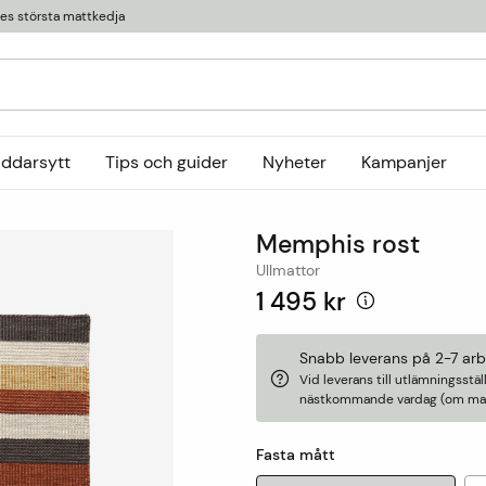
ges största mattkedja
äddarsytt
Tips och guider
Nyheter
Kampanjer
Kollektioner
Memphis rost
tor
or
Ryamattor
Öglade mattor
Horredsmattan
Ullmattor
t
Röllakanmattor
InHouse Group
1 495 kr
Trasmattor
Louis De Poortere
Ullmattor
Online only
Snabb leverans på 2-7 ar
Vid leverans till utlämningsst
Utemattor
nästkommande vardag (om matt
Viskosmattor
Tillbehör
Fasta mått