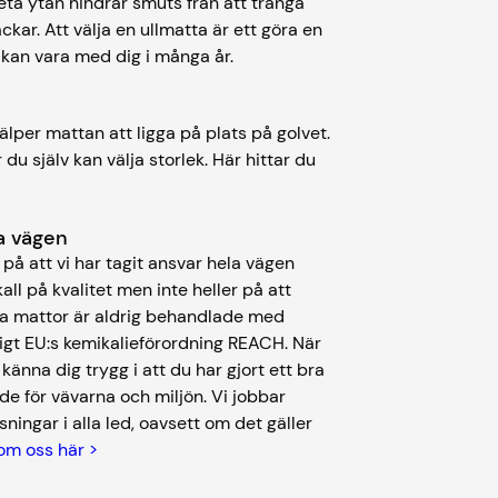
eta ytan hindrar smuts från att tränga
äckar. Att välja en ullmatta är ett göra en
 kan vara med dig i många år.
lper mattan att ligga på plats på golvet.
du själv kan välja storlek. Här hittar du
ela vägen
på att vi har tagit ansvar hela vägen
kall på kvalitet men inte heller på att
åra mattor är aldrig behandlade med
igt EU:s kemikalieförordning REACH. När
nna dig trygg i att du har gjort ett bra
de för vävarna och miljön. Vi jobbar
ningar i alla led, oavsett om det gäller
om oss här >