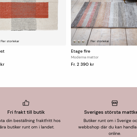
Fler storlekar
|
Fler storlekar
ost
Etage fire
Moderna mattor
 kr
Fr. 2 390 kr
Fri frakt till butik
Sveriges största mattk
a din beställning fraktfritt hos
Butiker runt om i Sverige o
åra butiker runt om i landet.
webbshop där du kan handla
online.