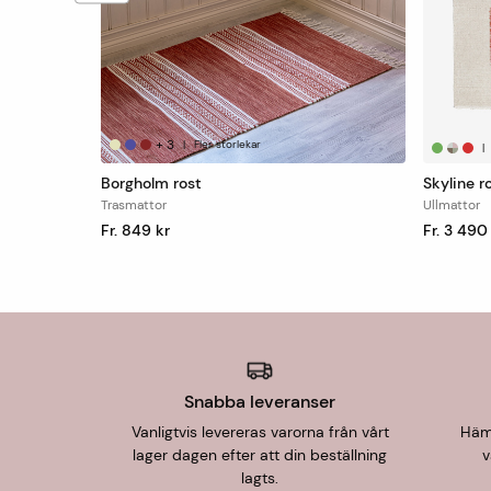
+
3
|
Fler storlekar
|
Borgholm rost
Skyline r
Trasmattor
Ullmattor
Fr. 849 kr
Fr. 3 490
Snabba leveranser
Vanligtvis levereras varorna från vårt
Hämt
lager dagen efter att din beställning
v
lagts.