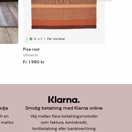
+
1
|
Fler storlekar
Pisa rost
Ullmattor
Fr. 1 990 kr
edja
Smidig betalning med Klarna online
ch en
Välj mellan flera betalningsmetoder
 mattor
som faktura, kontokredit,
kortbetalning eller banköverföring