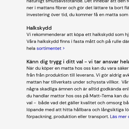
naturligt smutsavstötande. Det innebär att den f
ner i mattans fibrer och gör det lättare ta bort fl
investering över tid, du kommer få en matta som
Halkskydd
Vi rekommenderar att köpa ett halkskydd som hjä
Våra halkskydd finns i fasta mått och på rulle där 
hela
sortimentet >
Känn dig trygg i ditt val - vi tar ansvar h
När du köper en matta hos oss kan du vara säker 
från från produktion till leverans. Vi gör aldrig av
mattan har tillverkats under schyssta villkor. V
några skadliga ämnen och är alltid godkända enl
du handlar mattor hos oss på Matt-Tema kan du kä
val - både vad det gäller kvalitet och omsorg bå
löpande med att hitta hållbara och långsiktiga lös
förpackning, produktion eller transport.
Läs mer 