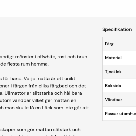
Specifikation
Färg
ndigt mönster i offwhite, rost och brun.
Material
 i de flesta rum hemma.
Tjocklek
 för hand. Varje matta är ett unikt
oner i färgen från olika färgbad och det
Baksida
a. Ullmattor är slitstarka och hållbara
Vändbar
sutom vändbar vilket ger mattan en
h man skulle få en fläck som inte går att
Passar utomhu
enskaper som gör mattan slitstark och