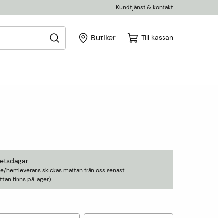
Kundtjänst & kontakt
Butiker
Till kassan
betsdagar
älle/hemleverans skickas mattan från oss senast
an finns på lager).