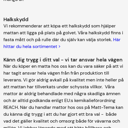
Halkskydd
Vi rekommenderar att köpa ett halkskydd som hjälper
mattan att ligga på plats på golvet. Våra halkskydd finns i
fasta mått och på rulle där du själv kan välja storlek.
Här
hittar du hela sortimentet >
Känn dig trygg i ditt val - vi tar ansvar hela vägen
När du köper en matta hos oss kan du vara säker på att vi
har tagit ansvar hela vägen från från produktion till
leverans. Vi gör aldrig avkall på kvalitet men inte heller på
att mattan har tillverkats under schyssta villkor. Våra
mattor är aldrig behandlade med några skadliga ämnen
och är alltid godkända enligt EU:s kemikalieförordning
REACH. När du handlar mattor hos oss på Matt-Tema kan
du känna dig trygg i att du har gjort ett bra val - både
vad det gäller kvalitet och omsorg både för vävarna och
miljön. Vi jobbar löpande med att hitta hållbara och