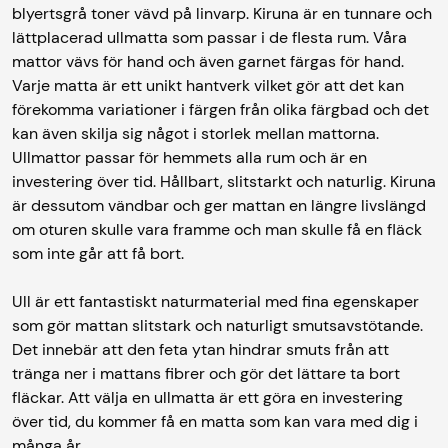
blyertsgrå toner vävd på linvarp. Kiruna är en tunnare och
lättplacerad ullmatta som passar i de flesta rum. Våra
mattor vävs för hand och även garnet färgas för hand.
Varje matta är ett unikt hantverk vilket gör att det kan
förekomma variationer i färgen från olika färgbad och det
kan även skilja sig något i storlek mellan mattorna.
Ullmattor passar för hemmets alla rum och är en
investering över tid. Hållbart, slitstarkt och naturlig. Kiruna
är dessutom vändbar och ger mattan en längre livslängd
om oturen skulle vara framme och man skulle få en fläck
som inte går att få bort.
Ull är ett fantastiskt naturmaterial med fina egenskaper
som gör mattan slitstark och naturligt smutsavstötande.
Det innebär att den feta ytan hindrar smuts från att
tränga ner i mattans fibrer och gör det lättare ta bort
fläckar. Att välja en ullmatta är ett göra en investering
över tid, du kommer få en matta som kan vara med dig i
många år.