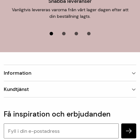
Mått- och specialtillverkade varor skickas från oss inom
Snabba leveranser
en vecka.
Vanligtvis levereras varorna från vårt lager dagen efter att
din beställning lagts.
För uthämtning i butik är leveranstiden 1-7 dagar.
Information
Butiker
Kundtjänst
Om Matt-Tema
Vanliga frågor
Kundtjänst & kontakt
Populära kategorier
Vanliga frågor
Få inspiration och erbjudanden
Köp & leveransvillkor
Retur & reklamation
Personuppgifter och cookies