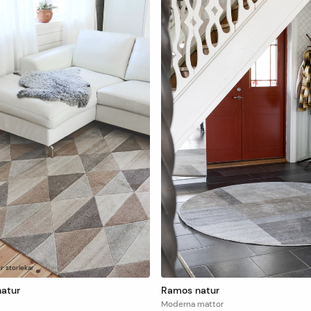
er storlekar
natur
Ramos natur
Moderna mattor