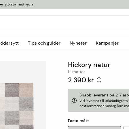
ges största mattkedja
äddarsytt
Tips och guider
Nyheter
Kampanjer
Kollektioner
Hickory natur
tor
or
Ryamattor
Öglade mattor
Horredsmattan
Ullmattor
t
Röllakanmattor
InHouse Group
2 390 kr
Trasmattor
Louis De Poortere
Ullmattor
Online only
Snabb leverans på 2-7 ar
Vid leverans till utlämningsst
Utemattor
nästkommande vardag (om matt
Viskosmattor
Tillbehör
Fasta mått