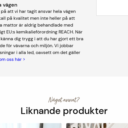
ela vägen
på att vi har tagit ansvar hela vägen
kall på kvalitet men inte heller på att
åra mattor är aldrig behandlade med
igt EU:s kemikalieförordning REACH. När
nna dig trygg i att du har gjort ett bra
de för vävarna och miljön. Vi jobbar
ningar i alla led, oavsett om det gäller
om oss här >
Något annat?
Liknande produkter