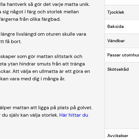
la hantverk så gör det varje matta unik.
 sig något i färg och storlek mellan
Tjocklek
ärgerna från olika färgbad.
Baksida
ängre livslängd om oturen skulle vara
Vändbar
t få bort.
Passar utomhu
enskaper som gör mattan slitstark och
eta ytan hindrar smuts från att tränga
Skötselråd
äckar. Att välja en ullmatta är ett göra en
 kan vara med dig i många år.
lper mattan att ligga på plats på golvet.
 du själv kan välja storlek.
Här hittar du
Avvikelser