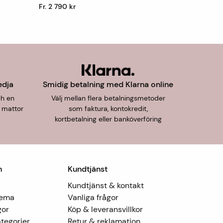
Fr. 2 790 kr
edja
Smidig betalning med Klarna online
ch en
Välj mellan flera betalningsmetoder
 mattor
som faktura, kontokredit,
kortbetalning eller banköverföring
n
Kundtjänst
Kundtjänst & kontakt
Tema
Vanliga frågor
gor
Köp & leveransvillkor
tegorier
Retur & reklamation