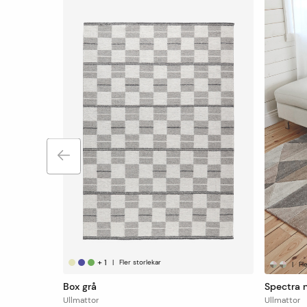
+
1
|
Fler storlekar
|
Fl
Box grå
Spectra 
Ullmattor
Ullmattor