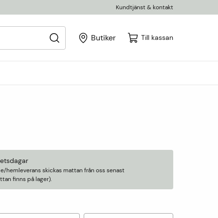
Kundtjänst & kontakt
Butiker
Till kassan
betsdagar
älle/hemleverans skickas mattan från oss senast
an finns på lager).