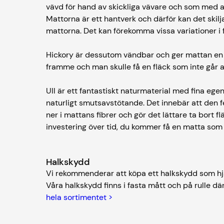
vävd för hand av skickliga vävare och som med al
Mattorna är ett hantverk och därför kan det skilja
mattorna. Det kan förekomma vissa variationer i f
Hickory är dessutom vändbar och ger mattan en l
framme och man skulle få en fläck som inte går at
Ull är ett fantastiskt naturmaterial med fina eg
naturligt smutsavstötande. Det innebär att den f
ner i mattans fibrer och gör det lättare ta bort fl
investering över tid, du kommer få en matta som
Halkskydd
Vi rekommenderar att köpa ett halkskydd som hjä
Våra halkskydd finns i fasta mått och på rulle där
hela sortimentet >