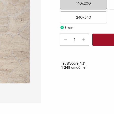
140x200
240x340
I lager