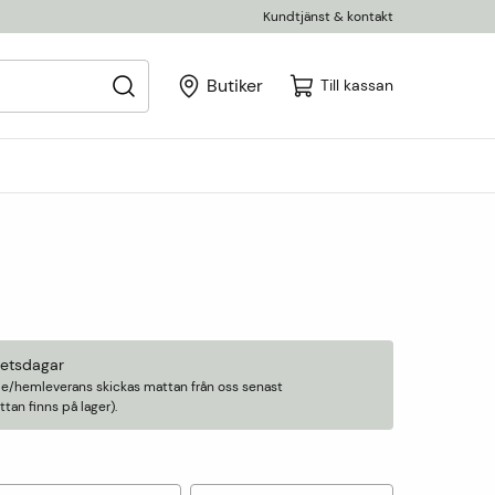
Kundtjänst & kontakt
Butiker
Till kassan
betsdagar
älle/hemleverans skickas mattan från oss senast
an finns på lager).