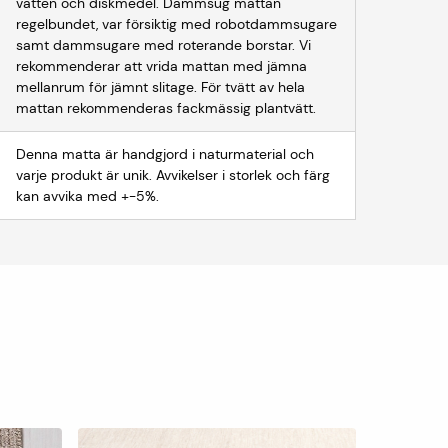
vatten och diskmedel. Dammsug mattan
regelbundet, var försiktig med robotdammsugare
samt dammsugare med roterande borstar. Vi
rekommenderar att vrida mattan med jämna
mellanrum för jämnt slitage. För tvätt av hela
mattan rekommenderas fackmässig plantvätt.
Denna matta är handgjord i naturmaterial och
varje produkt är unik. Avvikelser i storlek och färg
kan avvika med +-5%.
|
Fl
San Fransi