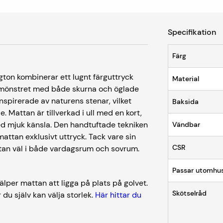
Specifikation
Färg
gton kombinerar ett lugnt färguttryck
Material
w mönstret med både skurna och öglade
nspirerade av naturens stenar, vilket
Baksida
. Mattan är tillverkad i ull med en kort,
ed mjuk känsla. Den handtuftade tekniken
Vändbar
mattan exklusivt uttryck. Tack vare sin
CSR
ttan väl i både vardagsrum och sovrum.
Passar utomhu
lper mattan att ligga på plats på golvet.
Skötselråd
 du själv kan välja storlek.
Här hittar du