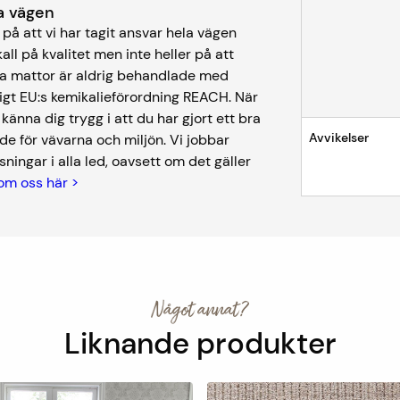
ela vägen
på att vi har tagit ansvar hela vägen
kall på kvalitet men inte heller på att
åra mattor är aldrig behandlade med
igt EU:s kemikalieförordning REACH. När
nna dig trygg i att du har gjort ett bra
Avvikelser
de för vävarna och miljön. Vi jobbar
ningar i alla led, oavsett om det gäller
om oss här >
Något annat?
Liknande produkter