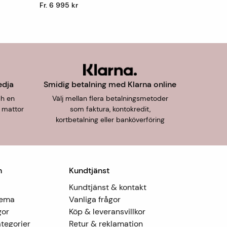
Fr. 6 995 kr
edja
Smidig betalning med Klarna online
ch en
Välj mellan flera betalningsmetoder
 mattor
som faktura, kontokredit,
kortbetalning eller banköverföring
n
Kundtjänst
Kundtjänst & kontakt
Tema
Vanliga frågor
gor
Köp & leveransvillkor
tegorier
Retur & reklamation