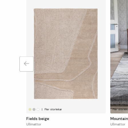
|
Fler storlekar
Fler storlek
Fields beige
Mountain
Ullmattor
Ullmattor