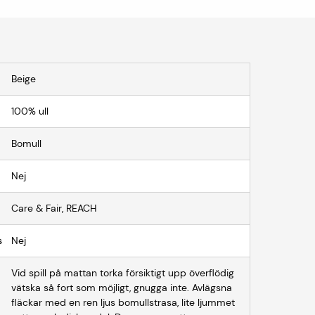
Beige
100% ull
Bomull
Nej
Care & Fair, REACH
s
Nej
Vid spill på mattan torka försiktigt upp överflödig
vätska så fort som möjligt, gnugga inte. Avlägsna
fläckar med en ren ljus bomullstrasa, lite ljummet