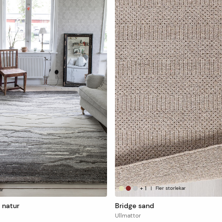
+
1
|
Fler storlekar
ar
 natur
Bridge sand
Ullmattor