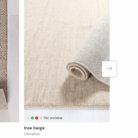
Ullmattor
Fr. 3 995 kr
|
Fler storlekar
Inse beige
Ullmattor