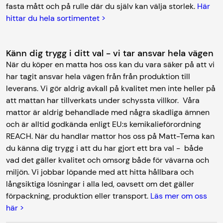
fasta mått och på rulle där du själv kan välja storlek.
Här
hittar du hela sortimentet >
Känn dig trygg i ditt val - vi tar ansvar hela vägen
När du köper en matta hos oss kan du vara säker på att vi
har tagit ansvar hela vägen från från produktion till
leverans. Vi gör aldrig avkall på kvalitet men inte heller på
att mattan har tillverkats under schyssta villkor. Våra
mattor är aldrig behandlade med några skadliga ämnen
och är alltid godkända enligt EU:s kemikalieförordning
REACH. När du handlar mattor hos oss på Matt-Tema kan
du känna dig trygg i att du har gjort ett bra val - både
vad det gäller kvalitet och omsorg både för vävarna och
miljön. Vi jobbar löpande med att hitta hållbara och
långsiktiga lösningar i alla led, oavsett om det gäller
förpackning, produktion eller transport.
Läs mer om oss
här >