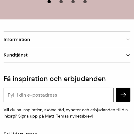
Information
Butiker
Kundtjänst
Om Matt-Tema
Vanliga frågor
Kundtjänst & kontakt
Populära kategorier
Vanliga frågor
Få inspiration och erbjudanden
Köp & leveransvillkor
Retur & reklamation
Personuppgifter och cookies
Vill du ha inspiration, skötselråd, nyheter och erbjudanden till din
inkorg? Signa upp på Matt-Temas nyhetsbrev!