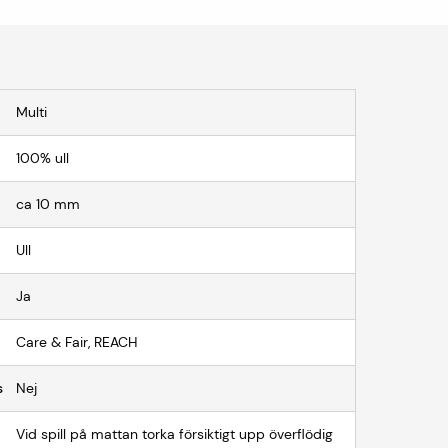
Multi
100% ull
ca 10 mm
Ull
Ja
Care & Fair, REACH
s
Nej
Vid spill på mattan torka försiktigt upp överflödig