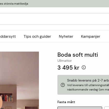
ges största mattkedja
äddarsytt
Tips och guider
Nyheter
Kampanjer
Kollektioner
Boda soft multi
tor
or
Ryamattor
Öglade mattor
Horredsmattan
Ullmattor
t
Röllakanmattor
InHouse Group
3 495 kr
Trasmattor
Louis De Poortere
Ullmattor
Online only
Snabb leverans på 2-7 ar
Vid leverans till utlämningsst
Utemattor
nästkommande vardag (om matt
Viskosmattor
Tillbehör
Fasta mått