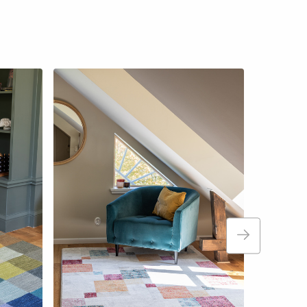
+
1
|
Duvemåla 
Ullmattor
Fr. 4 750 kr