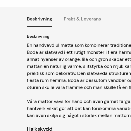
Beskrivning
Frakt & Leverans
Beskrivning
En handvävd ullmatta som kombinerar traditionel
Boda är slätvävd i ett rutigt mönster i flera ha
annat nyanser av orange, lila och grön skapar ett
mattan en naturlig värme, slitstyrka och mjuk käns
praktisk som dekorativ. Den slätvävda strukturen
flesta rum hemma. Boda är dessutom vändbar oc
oturen skulle vara framme och man skulle få en fl
Våra mattor vävs för hand och även garnet färgas
hantverk vilket gör att det kan förekomma variati
kan även skilja sig något i storlek mellan mattor
Halkskydd