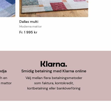
Fler storlekar
Dallas multi
Moderna mattor
Fr. 1 995 kr
edja
Smidig betalning med Klarna online
ch en
Välj mellan flera betalningsmetoder
 mattor
som faktura, kontokredit,
kortbetalning eller banköverföring