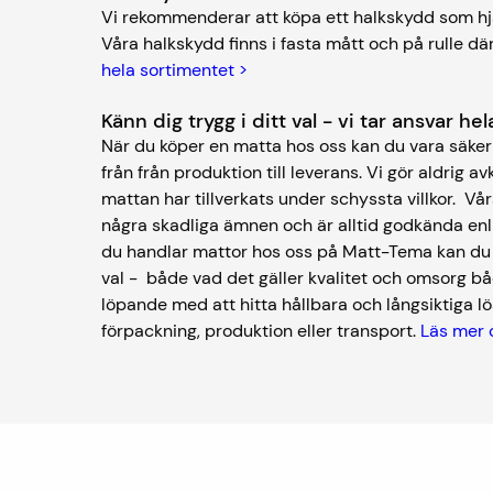
Vi rekommenderar att köpa ett halkskydd som hjä
Våra halkskydd finns i fasta mått och på rulle där
hela sortimentet >
Känn dig trygg i ditt val - vi tar ansvar h
När du köper en matta hos oss kan du vara säker 
från från produktion till leverans. Vi gör aldrig av
mattan har tillverkats under schyssta villkor. V
några skadliga ämnen och är alltid godkända enl
du handlar mattor hos oss på Matt-Tema kan du kä
val - både vad det gäller kvalitet och omsorg bå
löpande med att hitta hållbara och långsiktiga lös
förpackning, produktion eller transport.
Läs mer 