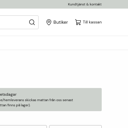
Kundtjänst & kontakt
Butiker
Till kassan
betsdagar
älle/hemleverans skickas mattan från oss senast
an finns på lager).