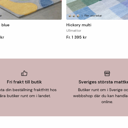
ar
|
Fler storlekar
 blue
Hickory multi
Ullmattor
 kr
Fr. 1 395 kr
Fri frakt till butik
Sveriges största mattk
a din beställning fraktfritt hos
Butiker runt om i Sverige o
åra butiker runt om i landet.
webbshop där du kan handla
online.