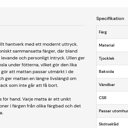
Specifikation
Färg
lt hantverk med ett modernt uttryck.
Material
rmoniskt sammansatta färger, där bland
 levande och personligt intryck. Ullen ger
Tjocklek
la under fötterna, vilket gör den lika
 gör att mattan passar utmärkt i de
Baksida
h ger mattan en längre livslängd om
Vändbar
äck som inte går att få bort.
CSR
 för hand. Varje matta är ett unikt
oner i färgen från olika färgbad och det
Passar utomhu
na.
Skötselråd