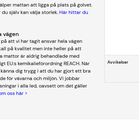
lper mattan att ligga på plats på golvet.
 du själv kan välja storlek.
Här hittar du
ela vägen
på att vi har tagit ansvar hela vägen
kall på kvalitet men inte heller på att
åra mattor är aldrig behandlade med
Avvikelser
igt EU:s kemikalieförordning REACH. När
nna dig trygg i att du har gjort ett bra
de för vävarna och miljön. Vi jobbar
ningar i alla led, oavsett om det gäller
om oss här >