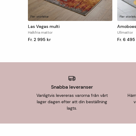
Fler storlekar
Fler storlek
Las Vegas multi
Amoboes
Halkfria mattor
Ullmattor
Fr. 2 995 kr
Fr. 6 495
Snabba leveranser
Vanligtvis levereras varorna från vårt
Hämt
lager dagen efter att din beställning
v
lagts.