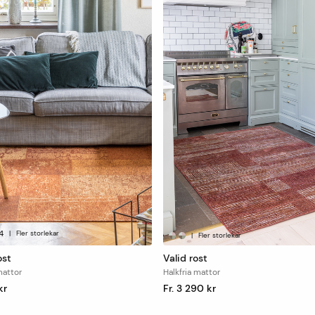
4
|
Fler storlekar
|
Fler storlekar
ost
Valid rost
mattor
Halkfria mattor
kr
Fr. 3 290 kr