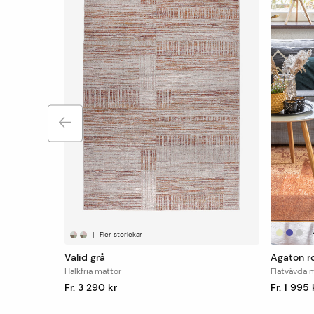
+
|
Fler storlekar
Valid grå
Agaton r
Halkfria mattor
Flatvävda 
Fr. 3 290 kr
Fr. 1 995 