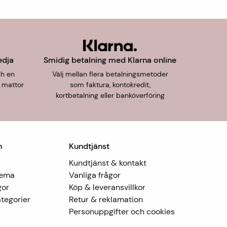
edja
Smidig betalning med Klarna online
ch en
Välj mellan flera betalningsmetoder
 mattor
som faktura, kontokredit,
kortbetalning eller banköverföring
n
Kundtjänst
Kundtjänst & kontakt
Tema
Vanliga frågor
gor
Köp & leveransvillkor
tegorier
Retur & reklamation
Personuppgifter och cookies