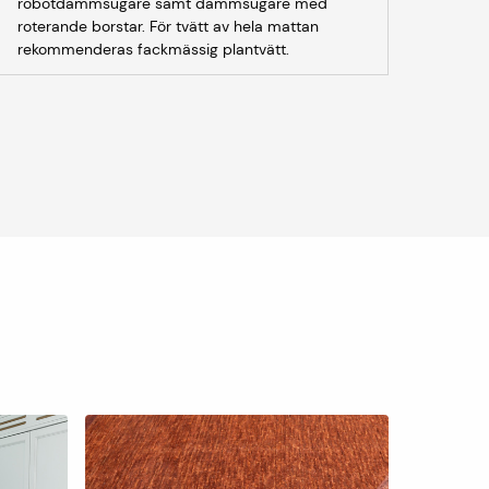
robotdammsugare samt dammsugare med
roterande borstar. För tvätt av hela mattan
rekommenderas fackmässig plantvätt.
|
Fler 
Sienna bei
Moderna mat
Fr. 2 695 kr