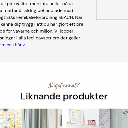
kall på kvalitet men inte heller på att
åra mattor är aldrig behandlade med
igt EU:s kemikalieförordning REACH. När
nna dig trygg i att du har gjort ett bra
de för vävarna och miljön. Vi jobbar
ningar i alla led, oavsett om det gäller
om oss här >
Något annat?
Liknande produkter