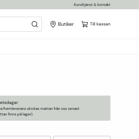
Kundtjänst & kontakt
Butiker
Till kassan
betsdagar
älle/hemleverans skickas mattan från oss senast
an finns på lager).