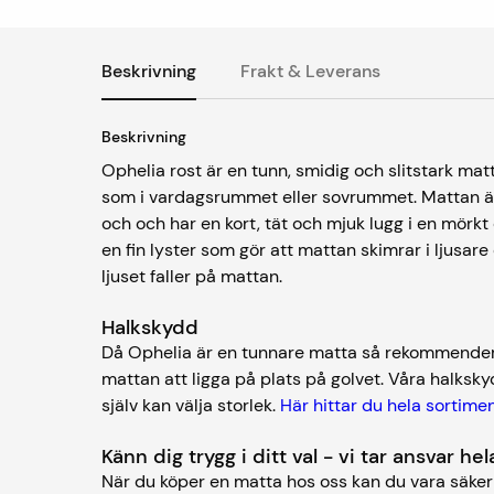
Beskrivning
Frakt & Leverans
Beskrivning
Ophelia rost är en tunn, smidig och slitstark ma
som i vardagsrummet eller sovrummet. Mattan är 
och och har en kort, tät och mjuk lugg i en mörk
en fin lyster som gör att mattan skimrar i ljusa
ljuset faller på mattan.
Halkskydd
Då Ophelia är en tunnare matta så rekommendera
mattan att ligga på plats på golvet. Våra halksky
själv kan välja storlek.
Här hittar du hela sortime
Känn dig trygg i ditt val - vi tar ansvar h
När du köper en matta hos oss kan du vara säker 