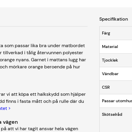
Specifikation
Färg
tta som passar lika bra under matbordet
Material
tillverkad i tålig återvunnen polyester
t orange nyans. Garnet i mattans lugg har
Tjocklek
re och mörkare orange beroende på hur
Vändbar
CSR
r vi att köpa ett halkskydd som hjälper
dd finns i fasta mått och på rulle där du
Passar utomhu
ntet >
Skötselråd
ela vägen
på att vi har tagit ansvar hela vägen