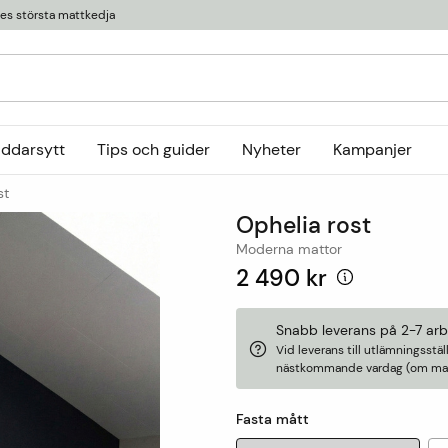
ges största mattkedja
äddarsytt
Tips och guider
Nyheter
Kampanjer
st
Kollektioner
Ophelia rost
tor
or
Ryamattor
Öglade mattor
Horredsmattan
Moderna mattor
t
Röllakanmattor
InHouse Group
2 490 kr
Trasmattor
Louis De Poortere
Ullmattor
Online only
Snabb leverans på 2-7 ar
Vid leverans till utlämningsst
Utemattor
nästkommande vardag (om matt
Viskosmattor
Tillbehör
Fasta mått