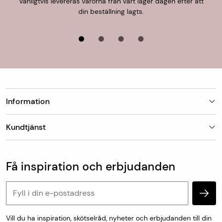
Vanligtvis levereras varorna från vårt lager dagen efter att
din beställning lagts.
Information
Butiker
Kundtjänst
Om Matt-Tema
Vanliga frågor
Kundtjänst & kontakt
Populära kategorier
Vanliga frågor
Få inspiration och erbjudanden
Köp & leveransvillkor
Retur & reklamation
Personuppgifter och cookies
Vill du ha inspiration, skötselråd, nyheter och erbjudanden till din