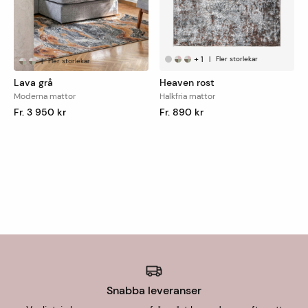
en vecka.
För uthämtning i butik är leveranstiden 1-7 dagar.
+
1
|
Fler storlekar
|
Fler storlekar
Lava grå
Heaven rost
Moderna mattor
Halkfria mattor
Fr. 3 950 kr
Fr. 890 kr
Snabba leveranser