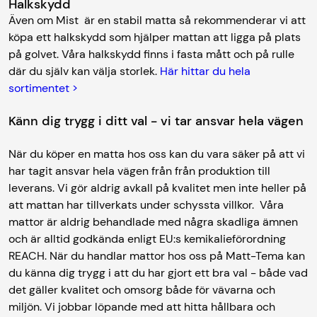
Halkskydd
Även om Mist är en stabil matta så rekommenderar vi att
köpa ett halkskydd som hjälper mattan att ligga på plats
på golvet. Våra halkskydd finns i fasta mått och på rulle
där du själv kan välja storlek.
Här hittar du hela
sortimentet >
Känn dig trygg i ditt val - vi tar ansvar hela vägen
När du köper en matta hos oss kan du vara säker på att vi
har tagit ansvar hela vägen från från produktion till
leverans. Vi gör aldrig avkall på kvalitet men inte heller på
att mattan har tillverkats under schyssta villkor. Våra
mattor är aldrig behandlade med några skadliga ämnen
och är alltid godkända enligt EU:s kemikalieförordning
REACH. När du handlar mattor hos oss på Matt-Tema kan
du känna dig trygg i att du har gjort ett bra val - både vad
det gäller kvalitet och omsorg både för vävarna och
miljön. Vi jobbar löpande med att hitta hållbara och