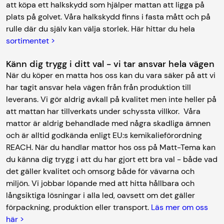
att köpa ett halkskydd som hjälper mattan att ligga på
plats på golvet. Våra halkskydd finns i fasta mått och på
rulle där du själv kan välja storlek. Här hittar du hela
sortimentet >
Känn dig trygg i ditt val - vi tar ansvar hela vägen
När du köper en matta hos oss kan du vara säker på att vi
har tagit ansvar hela vägen från från produktion till
leverans. Vi gör aldrig avkall på kvalitet men inte heller på
att mattan har tillverkats under schyssta villkor. Våra
mattor är aldrig behandlade med några skadliga ämnen
och är alltid godkända enligt EU:s kemikalieförordning
REACH. När du handlar mattor hos oss på Matt-Tema kan
du känna dig trygg i att du har gjort ett bra val - både vad
det gäller kvalitet och omsorg både för vävarna och
miljön. Vi jobbar löpande med att hitta hållbara och
långsiktiga lösningar i alla led, oavsett om det gäller
förpackning, produktion eller transport.
Läs mer om oss
här >