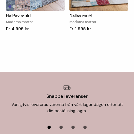
|
Fler storlekar
Fler storlekar
Halifax multi
Dallas multi
Moderna mattor
Moderna mattor
Fr. 4 995 kr
Fr. 1 995 kr
Snabba leveranser
Vanligtvis levereras varorna från vårt lager dagen efter att
din beställning lagts.