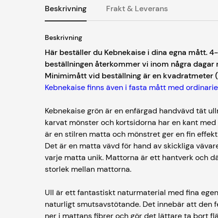
Beskrivning
Frakt & Leverans
Beskrivning
Här beställer du Kebnekaise i dina egna mått. 4
beställningen återkommer vi inom några dagar 
Minimimått vid beställning är en kvadratmeter 
Kebnekaise finns även i fasta mått med ordinarie
Kebnekaise grön är en enfärgad handvävd tät ullm
karvat mönster och kortsidorna har en kant med 
är en stilren matta och mönstret ger en fin effekt
Det är en matta vävd för hand av skickliga väva
varje matta unik. Mattorna är ett hantverk och där
storlek mellan mattorna.
Ull är ett fantastiskt naturmaterial med fina eg
naturligt smutsavstötande. Det innebär att den f
ner i mattans fibrer och gör det lättare ta bort fl