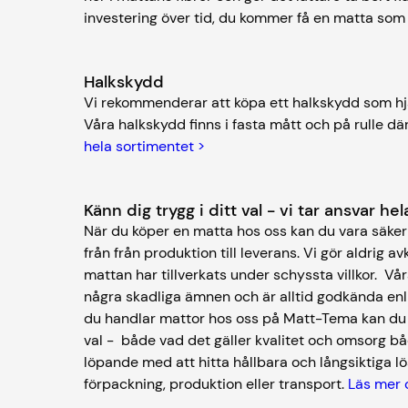
investering över tid, du kommer få en matta som
Halkskydd
Vi rekommenderar att köpa ett halkskydd som hjä
Våra halkskydd finns i fasta mått och på rulle där
hela sortimentet >
Känn dig trygg i ditt val - vi tar ansvar h
När du köper en matta hos oss kan du vara säker 
från från produktion till leverans. Vi gör aldrig av
mattan har tillverkats under schyssta villkor. V
några skadliga ämnen och är alltid godkända enl
du handlar mattor hos oss på Matt-Tema kan du kä
val - både vad det gäller kvalitet och omsorg bå
löpande med att hitta hållbara och långsiktiga lös
förpackning, produktion eller transport.
Läs mer 