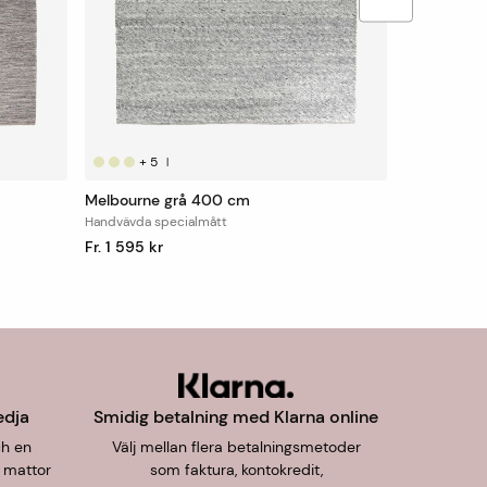
+
5
|
Melbourne grå 400 cm
Handvävda specialmått
Fr. 1 595 kr
edja
Smidig betalning med Klarna online
ch en
Välj mellan flera betalningsmetoder
 mattor
som faktura, kontokredit,