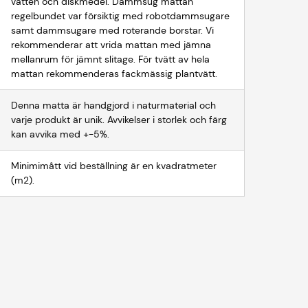
vatten och diskmedel. Dammsug mattan
regelbundet var försiktig med robotdammsugare
samt dammsugare med roterande borstar. Vi
rekommenderar att vrida mattan med jämna
mellanrum för jämnt slitage. För tvätt av hela
mattan rekommenderas fackmässig plantvätt.
Denna matta är handgjord i naturmaterial och
varje produkt är unik. Avvikelser i storlek och färg
kan avvika med +-5%.
Minimimått vid beställning är en kvadratmeter
(m2).