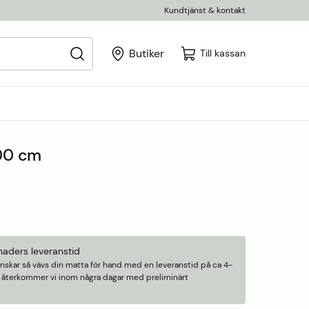
Kundtjänst & kontakt
Butiker
Till kassan
00 cm
naders leveranstid
nskar så vävs din matta för hand med en leveranstid på ca 4-
n återkommer vi inom några dagar med preliminärt