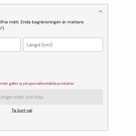
valfria mått. Enda begränsningen är mattans
²
)
Längd (cm):
rätt gäller ej på specialbeställda produkter
Ange mått och köp
Ta bort val