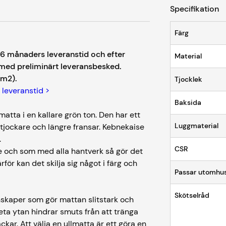
Specifikation
Färg
-6 månaders leveranstid och efter
Material
med preliminärt leveransbesked.
(m2).
Tjocklek
 leveranstid >
Baksida
atta i en kallare grön ton. Den har ett
Luggmaterial
tjockare och längre fransar. Kebnekaise
.
CSR
re och som med alla hantverk så gör det
för kan det skilja sig något i färg och
Passar utomhu
Skötselråd
enskaper som gör mattan slitstark och
eta ytan hindrar smuts från att tränga
äckar. Att välja en ullmatta är ett göra en