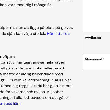
 kan vara med dig i många år.
lper mattan att ligga på plats på golvet.
 du själv kan välja storlek.
Här hittar du
Avvikelser
ela vägen
Minimimått
på att vi har tagit ansvar hela vägen
kall på kvalitet men inte heller på att
åra mattor är aldrig behandlade med
igt EU:s kemikalieförordning REACH. När
nna dig trygg i att du har gjort ett bra
de för vävarna och miljön. Vi jobbar
ningar i alla led, oavsett om det gäller
om oss här >