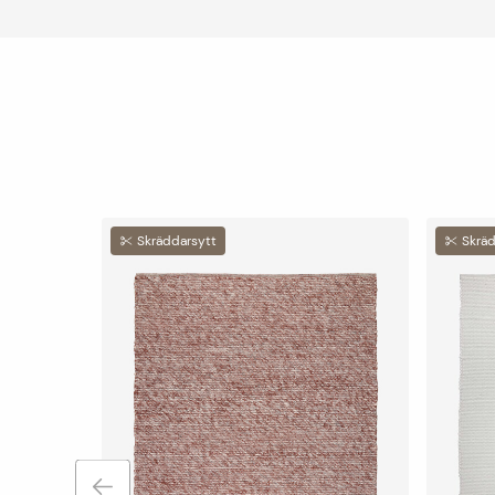
Skräddarsytt
Skräd