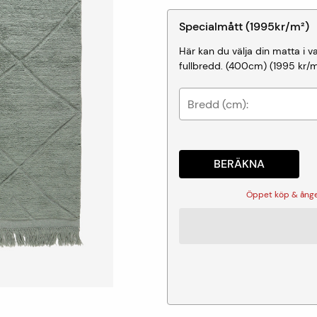
Specialmått
(
1995
kr
/
m²
)
Här kan du välja din matta i 
fullbredd.
(
400
cm) (
1995
kr
/
m
Bredd (cm):
BERÄKNA
Öppet köp & ånger