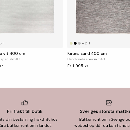
5
+
2
|
|
e vit 400 cm
Kiruna sand 400 cm
 specialmått
Handvävda specialmått
kr
Fr. 1 995 kr
Fri frakt till butik
Sveriges största mattk
a din beställning fraktfritt hos
Butiker runt om i Sverige o
åra butiker runt om i landet.
webbshop där du kan handla