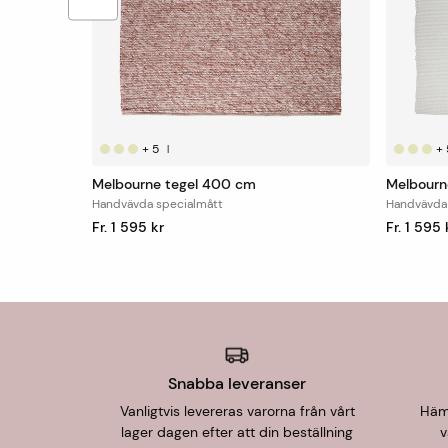
+
5
+
|
Melbourne tegel 400 cm
Melbourn
Handvävda specialmått
Handvävda
Fr. 1 595 kr
Fr. 1 595 
Snabba leveranser
Vanligtvis levereras varorna från vårt
Hämt
lager dagen efter att din beställning
v