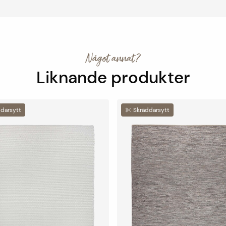
Något annat?
Liknande produkter
darsytt
Skräddarsytt