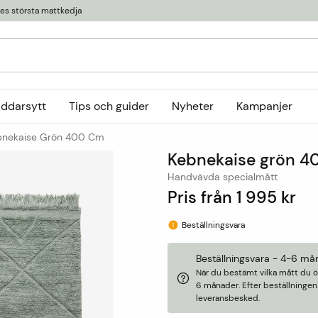
ges största mattkedja
äddarsytt
Tips och guider
Nyheter
Kampanjer
bnekaise Grön 400 Cm
Kollektioner
Kebnekaise grön 4
tor
or
Ryamattor
Öglade mattor
Horredsmattan
Handvävda specialmått
t
Röllakanmattor
InHouse Group
Pris från
1 995 kr
Trasmattor
Louis De Poortere
Beställningsvara
Ullmattor
Online only
Utemattor
Beställningsvara - 4-6 må
När du bestämt vilka mått du ö
Viskosmattor
6 månader. Efter beställninge
Tillbehör
leveransbesked.