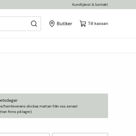
Kundtjänst & kontakt
Butiker
Till kassan
betsdagar
älle/hemleverans skickas mattan från oss senast
an finns på lager).