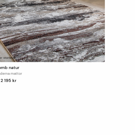
er storlekar
omb natur
derna mattor
. 2 195 kr