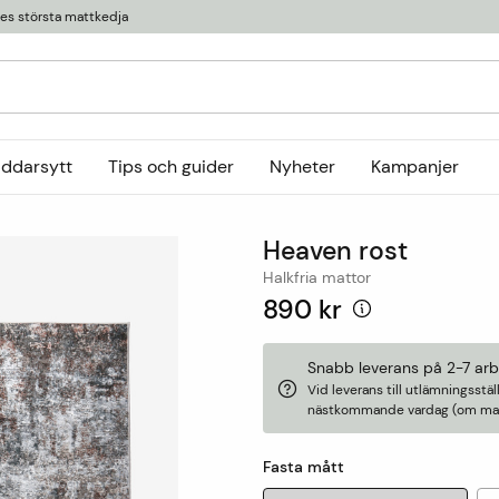
ges största mattkedja
äddarsytt
Tips och guider
Nyheter
Kampanjer
Kollektioner
Heaven rost
tor
or
Ryamattor
Öglade mattor
Horredsmattan
Halkfria mattor
t
Röllakanmattor
InHouse Group
890 kr
Trasmattor
Louis De Poortere
Ullmattor
Online only
Snabb leverans på 2-7 ar
Vid leverans till utlämningsst
Utemattor
nästkommande vardag (om matt
Viskosmattor
Tillbehör
Fasta mått