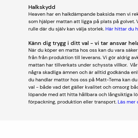
Halkskydd
Heaven har en halkdämpande baksida men vi re
som hjälper mattan att ligga på plats på golvet. 
rulle där du själv kan välja storlek.
Här hittar du 
Känn dig trygg i ditt val - vi tar ansvar h
När du köper en matta hos oss kan du vara säker 
från från produktion till leverans. Vi gör aldrig av
mattan har tillverkats under schyssta villkor. V
några skadliga ämnen och är alltid godkända enl
du handlar mattor hos oss på Matt-Tema kan du kä
val - både vad det gäller kvalitet och omsorg båd
löpande med att hitta hållbara och långsiktiga lös
förpackning, produktion eller transport.
Läs mer 