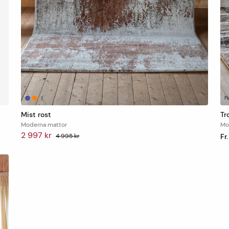
|
Fl
Mist rost
Tr
Moderna mattor
Mo
2 997 kr
4 995 kr
Fr