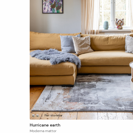
|
Fler storlekar
Hurricane earth
Moderna mattor