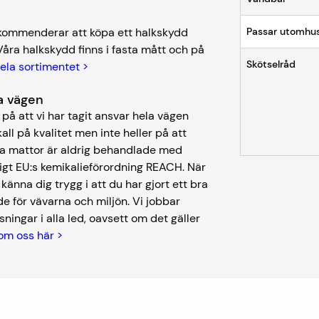
kommenderar att köpa ett halkskydd
Passar utomhu
Våra halkskydd finns i fasta mått och på
Skötselråd
hela sortimentet >
ela vägen
på att vi har tagit ansvar hela vägen
kall på kvalitet men inte heller på att
åra mattor är aldrig behandlade med
igt EU:s kemikalieförordning REACH. När
nna dig trygg i att du har gjort ett bra
e för vävarna och miljön. Vi jobbar
ningar i alla led, oavsett om det gäller
om oss här >