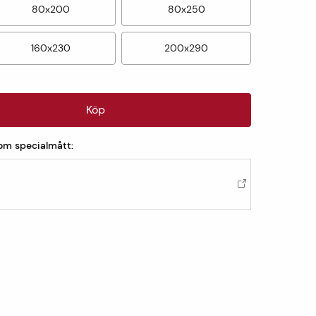
80x200
80x250
160x230
200x290
Köp
som specialmått: