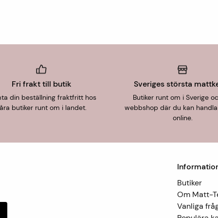
Fri frakt till butik
Sveriges största mattk
a din beställning fraktfritt hos
Butiker runt om i Sverige o
åra butiker runt om i landet.
webbshop där du kan handla
online.
Informatio
Butiker
Om Matt-
Vanliga frå
Populära ka