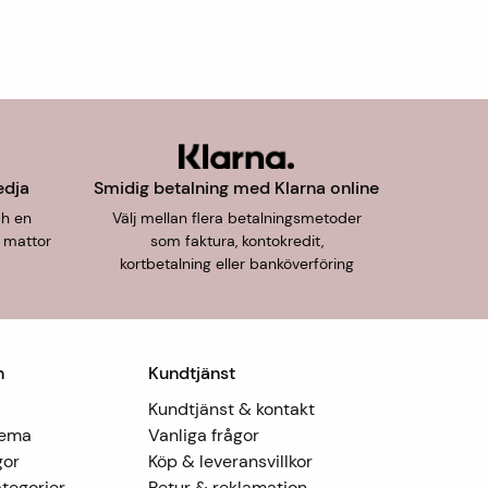
edja
Smidig betalning med Klarna online
ch en
Välj mellan flera betalningsmetoder
 mattor
som faktura, kontokredit,
kortbetalning eller banköverföring
n
Kundtjänst
Kundtjänst & kontakt
Tema
Vanliga frågor
gor
Köp & leveransvillkor
tegorier
Retur & reklamation