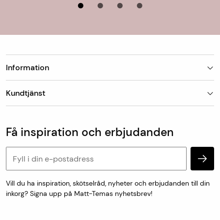
Information
Butiker
Kundtjänst
Om Matt-Tema
Vanliga frågor
Kundtjänst & kontakt
Populära kategorier
Vanliga frågor
Få inspiration och erbjudanden
Köp & leveransvillkor
Retur & reklamation
Personuppgifter och cookies
Vill du ha inspiration, skötselråd, nyheter och erbjudanden till din
inkorg? Signa upp på Matt-Temas nyhetsbrev!