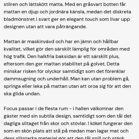
stilren och lättskött matta. Med en gråsvart botten får
mattan en djup och jordnära känsla, medan det diskreta
bladmönstret i svart ger en elegant touch som livar upp
designen utan att vara påträngande.
Mattan är maskinvävd och har en jämn och hållbar
kvalitet, vilket gör den särskilt lämplig för områden med
hög trafik. Den halkfria baksidan är ett särskilt plus,
eftersom den ger mattan stabilitet på golvet. Detta
minskar risken för olyckor samtidigt som det förenklar
dammsugning och underhåll. Man kan utan problem gå,
springa eller leka på mattan utan att oroa sig för att den
ska glida undan.
Focus passar i de flesta rum - i hallen välkomnar den
gäster med sin subtila design, samtidigt som den tål det
dagliga slitaget från skor och stövlar. I köket fungerar den
som en skön plats att stå på medan man lagar mat och
dess slitstarka material gör att den tål spill och stänk.