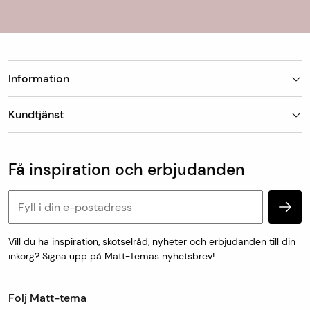
Information
Butiker
Kundtjänst
Om Matt-Tema
Vanliga frågor
Kundtjänst & kontakt
Populära kategorier
Vanliga frågor
Få inspiration och erbjudanden
Köp & leveransvillkor
Retur & reklamation
Personuppgifter och cookies
Vill du ha inspiration, skötselråd, nyheter och erbjudanden till din
inkorg? Signa upp på Matt-Temas nyhetsbrev!
Följ Matt-tema