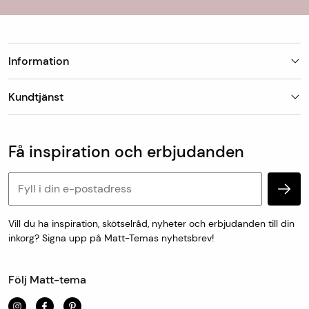
Information
Butiker
Kundtjänst
Om Matt-Tema
Vanliga frågor
Kundtjänst & kontakt
Populära kategorier
Vanliga frågor
Få inspiration och erbjudanden
Köp & leveransvillkor
Retur & reklamation
Personuppgifter och cookies
Vill du ha inspiration, skötselråd, nyheter och erbjudanden till din
inkorg? Signa upp på Matt-Temas nyhetsbrev!
Följ Matt-tema