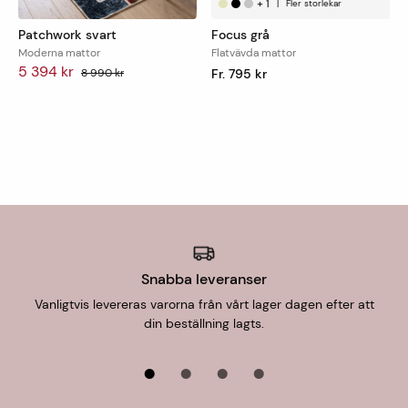
+
1
|
Fler storlekar
Patchwork svart
Focus grå
Moderna mattor
Flatvävda mattor
5 394 kr
8 990 kr
Fr. 795 kr
Snabba leveranser
Vanligtvis levereras varorna från vårt lager dagen efter att
din beställning lagts.