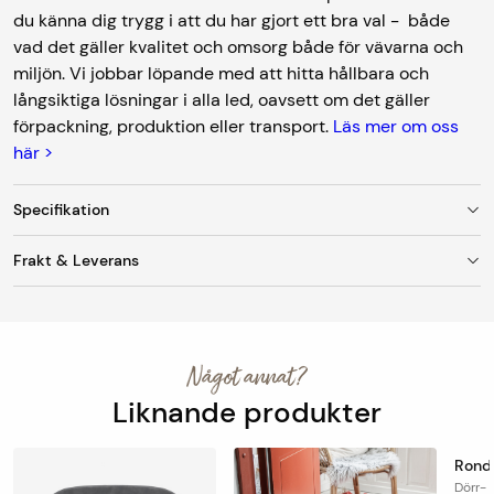
du känna dig trygg i att du har gjort ett bra val - både
vad det gäller kvalitet och omsorg både för vävarna och
miljön. Vi jobbar löpande med att hitta hållbara och
långsiktiga lösningar i alla led, oavsett om det gäller
förpackning, produktion eller transport.
Läs mer om oss
här >
Specifikation
Frakt & Leverans
Färg
Svart
Fraktkostnad
Material
Polyeten
Vid leverans till utlämningsställe/ombud är
fraktkostnaden 95 kr. Mattor med en bredd upp till 150
Tjocklek
ca 20 mm
Något annat?
cm skickas som standard till DHL Servicepoint
(utlämningsställe/ombud).
Liknande produkter
Baksida
Polyeten
Mattor med bredd över 150 cm skickas till hemadressen.
Passar
Ja
Ronde
Fraktkostnad för hemleverans är 299 kr. Vi rullar alltid
utomhus
Dörr- 