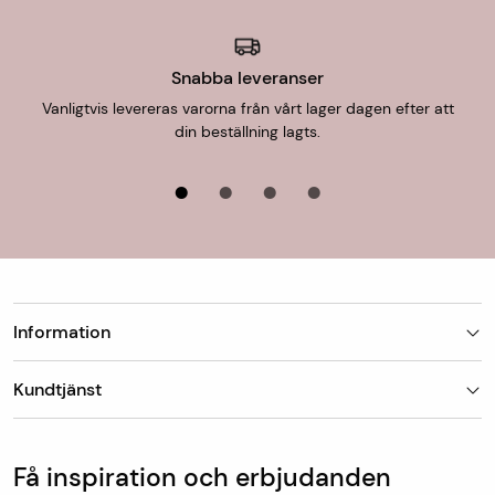
passar.
Mått- och specialtillverkade varor skickas från oss inom
Snabba leveranser
en vecka.
Vanligtvis levereras varorna från vårt lager dagen efter att
din beställning lagts.
För uthämtning i butik är leveranstiden 1-7 dagar.
Information
Butiker
Kundtjänst
Om Matt-Tema
Vanliga frågor
Kundtjänst & kontakt
Populära kategorier
Vanliga frågor
Få inspiration och erbjudanden
Köp & leveransvillkor