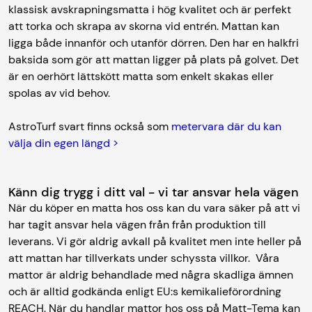
klassisk avskrapningsmatta i hög kvalitet och är perfekt
att torka och skrapa av skorna vid entrén. Mattan kan
ligga både innanför och utanför dörren. Den har en halkfri
baksida som gör att mattan ligger på plats på golvet. Det
är en oerhört lättskött matta som enkelt skakas eller
spolas av vid behov.
AstroTurf svart finns också som
metervara där du kan
välja din egen längd >
Känn dig trygg i ditt val - vi tar ansvar hela vägen
När du köper en matta hos oss kan du vara säker på att vi
har tagit ansvar hela vägen från från produktion till
leverans. Vi gör aldrig avkall på kvalitet men inte heller på
att mattan har tillverkats under schyssta villkor. Våra
mattor är aldrig behandlade med några skadliga ämnen
och är alltid godkända enligt EU:s kemikalieförordning
REACH. När du handlar mattor hos oss på Matt-Tema kan