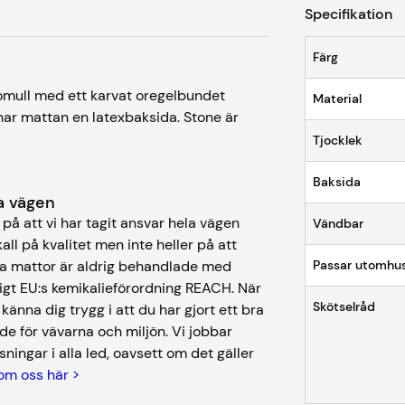
Specifikation
Färg
omull med ett karvat oregelbundet
Material
 har mattan en latexbaksida. Stone är
Tjocklek
Baksida
ela vägen
på att vi har tagit ansvar hela vägen
Vändbar
kall på kvalitet men inte heller på att
åra mattor är aldrig behandlade med
Passar utomhu
igt EU:s kemikalieförordning REACH. När
Skötselråd
nna dig trygg i att du har gjort ett bra
de för vävarna och miljön. Vi jobbar
ningar i alla led, oavsett om det gäller
om oss här >