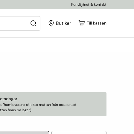
Kundtjänst & kontakt
Butiker
Till kassan
betsdagar
älle/hemleverans skickas mattan från oss senast
an finns på lager).