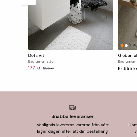
|
Fl
Dots vit
Globen o
Badrumsmattor
Badrumsma
177 kr
295 kr
Fr. 555 k
Snabba leveranser
Vanligtvis levereras varorna från vårt
Hämt
lager dagen efter att din beställning
v