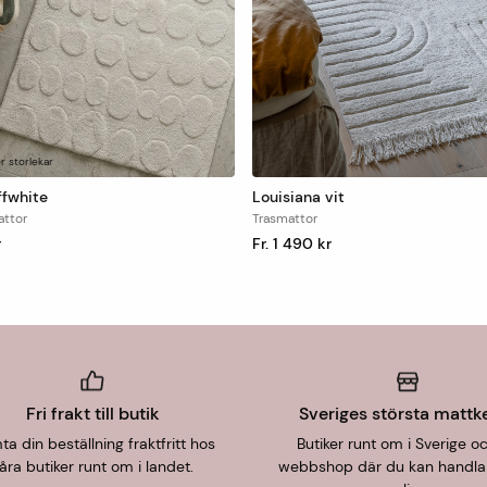
er storlekar
ffwhite
Louisiana vit
ttor
Trasmattor
r
Fr. 1 490 kr
Fri frakt till butik
Sveriges största mattk
a din beställning fraktfritt hos
Butiker runt om i Sverige o
åra butiker runt om i landet.
webbshop där du kan handla