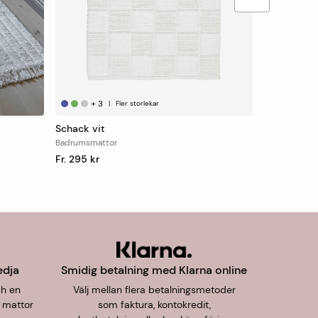
+
3
|
Fler storlekar
Schack vit
Badrumsmattor
Fr. 295 kr
edja
Smidig betalning med Klarna online
ch en
Välj mellan flera betalningsmetoder
 mattor
som faktura, kontokredit,