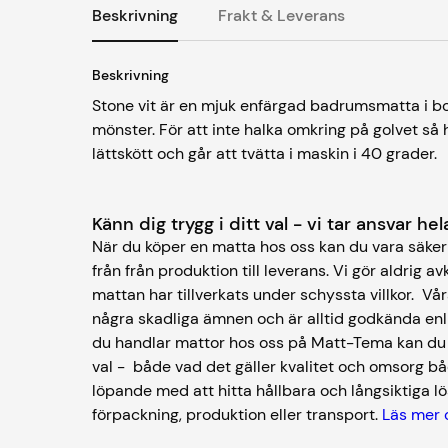
Beskrivning
Frakt & Leverans
Beskrivning
Stone vit är en mjuk enfärgad badrumsmatta i b
mönster. För att inte halka omkring på golvet så
lättskött och går att tvätta i maskin i 40 grader.
Känn dig trygg i ditt val - vi tar ansvar h
När du köper en matta hos oss kan du vara säker 
från från produktion till leverans. Vi gör aldrig av
mattan har tillverkats under schyssta villkor. V
några skadliga ämnen och är alltid godkända enl
du handlar mattor hos oss på Matt-Tema kan du kä
val - både vad det gäller kvalitet och omsorg bå
löpande med att hitta hållbara och långsiktiga lös
förpackning, produktion eller transport.
Läs mer 