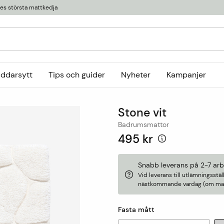
ges största mattkedja
äddarsytt
Tips och guider
Nyheter
Kampanjer
Kollektioner
Stone vit
tor
or
Ryamattor
Öglade mattor
Horredsmattan
Badrumsmattor
t
Röllakanmattor
InHouse Group
495 kr
Trasmattor
Louis De Poortere
Ullmattor
Online only
Snabb leverans på 2-7 ar
Vid leverans till utlämningsst
Utemattor
nästkommande vardag (om matt
Viskosmattor
Tillbehör
Fasta mått