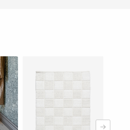
Fler storlekar
Viren offwh
Badrumsmatt
Fr. 590 kr