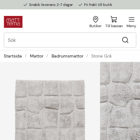
Snabb leverans 2-7 dagar
Fri frakt till butik
Butiker
Till kassan
Meny
Startsida
Mattor
Badrumsmattor
Stone Grå