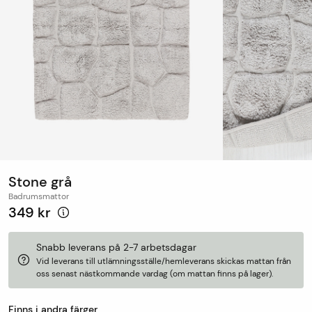
Stone grå
Badrumsmattor
349 kr
Snabb leverans på 2-7 arbetsdagar
Vid leverans till utlämningsställe/hemleverans skickas mattan från
oss senast nästkommande vardag (om mattan finns på lager).
Finns i andra färger