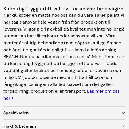
Känn dig trygg i ditt val - vi tar ansvar hela vägen
När du köper en matta hos oss kan du vara säker på att vi
har tagit ansvar hela vägen från från produktion till
leverans. Vi gör aldrig avkall på kvalitet men inte heller på
att mattan har tillverkats under schyssta villkor. Våra
mattor är aldrig behandlade med några skadliga ämnen
och är alltid godkända enligt EU:s kemikalieförordning
REACH. När du handlar mattor hos oss på Matt-Tema kan
du känna dig trygg i att du har gjort ett bra val - både
vad det gäller kvalitet och omsorg både för vävarna och
miljön. Vi jobbar löpande med att hitta hållbara och
långsiktiga lösningar i alla led, oavsett om det gäller
förpackning, produktion eller transport.
Läs mer om oss
här >
Specifikation
Frakt & Leverans
Färg
Grå