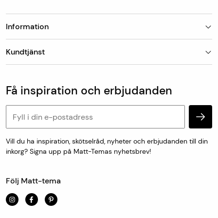
Information
Butiker
Kundtjänst
Om Matt-Tema
Vanliga frågor
Kundtjänst & kontakt
Populära kategorier
Vanliga frågor
Få inspiration och erbjudanden
Köp & leveransvillkor
Retur & reklamation
Personuppgifter och cookies
Vill du ha inspiration, skötselråd, nyheter och erbjudanden till din
inkorg? Signa upp på Matt-Temas nyhetsbrev!
Följ Matt-tema