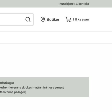
Kundtjänst & kontakt
Butiker
Till kassan
betsdagar
älle/hemleverans skickas mattan från oss senast
an finns på lager).