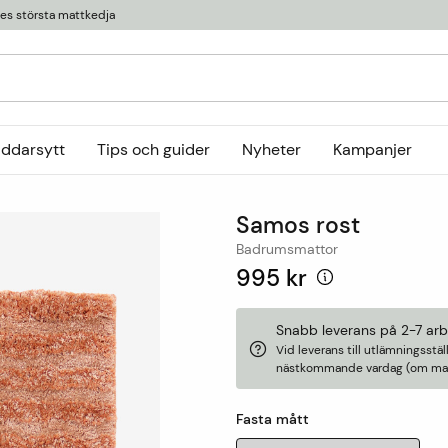
ges största mattkedja
äddarsytt
Tips och guider
Nyheter
Kampanjer
t
Kollektioner
Samos rost
tor
or
Ryamattor
Öglade mattor
Horredsmattan
Badrumsmattor
t
Röllakanmattor
InHouse Group
995 kr
Trasmattor
Louis De Poortere
Ullmattor
Online only
Snabb leverans på 2-7 ar
Vid leverans till utlämningsst
Utemattor
nästkommande vardag (om matt
Viskosmattor
Tillbehör
Fasta mått