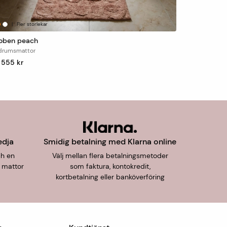
|
Fler storlekar
oben peach
drumsmattor
. 555 kr
edja
Smidig betalning med Klarna online
ch en
Välj mellan flera betalningsmetoder
 mattor
som faktura, kontokredit,
kortbetalning eller banköverföring