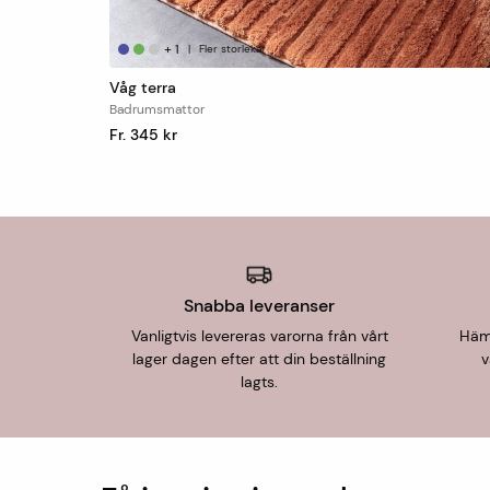
+
1
|
Fler storlekar
Våg terra
Badrumsmattor
Fr. 345 kr
Snabba leveranser
Vanligtvis levereras varorna från vårt
Hämt
lager dagen efter att din beställning
v
lagts.