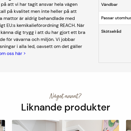
på att vi har tagit ansvar hela vägen
Vändbar
kall på kvalitet men inte heller på att
åra mattor är aldrig behandlade med
Passar utomhu
igt EU:s kemikalieförordning REACH. När
Skötselråd
nna dig trygg i att du har gjort ett bra
de för vävarna och miljön. Vi jobbar
ningar i alla led, oavsett om det gäller
om oss här >
Något annat?
Liknande produkter