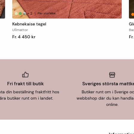
+
2
|
Fler storlekar
Kebnekaise tegel
Gl
Ullmattor
Ba
Fr. 4 450 kr
Fr
Fri frakt till butik
Sveriges största mattk
a din beställning fraktfritt hos
Butiker runt om i Sverige o
åra butiker runt om i landet.
webbshop där du kan handla
online.