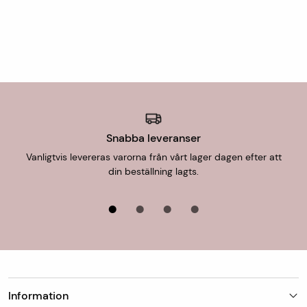
Snabba leveranser
Vanligtvis levereras varorna från vårt lager dagen efter att
din beställning lagts.
Information