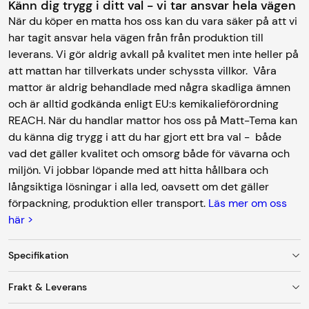
Känn dig trygg i ditt val - vi tar ansvar hela vägen
När du köper en matta hos oss kan du vara säker på att vi
har tagit ansvar hela vägen från från produktion till
leverans. Vi gör aldrig avkall på kvalitet men inte heller på
att mattan har tillverkats under schyssta villkor. Våra
mattor är aldrig behandlade med några skadliga ämnen
och är alltid godkända enligt EU:s kemikalieförordning
REACH. När du handlar mattor hos oss på Matt-Tema kan
du känna dig trygg i att du har gjort ett bra val - både
vad det gäller kvalitet och omsorg både för vävarna och
miljön. Vi jobbar löpande med att hitta hållbara och
långsiktiga lösningar i alla led, oavsett om det gäller
förpackning, produktion eller transport.
Läs mer om oss
här >
Specifikation
Frakt & Leverans
Färg
Orange