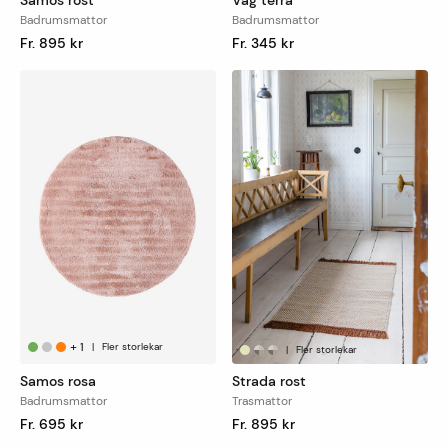
Samos rost
Våg terra
Badrumsmattor
Badrumsmattor
Fr. 895 kr
Fr. 345 kr
Leveranstid
Finns mattan på lager skickar vi den oftast
nästkommande vardag, detta gäller vid leverans till
utlämningsställe/hemleverans. Vid hemleverans skickar
DHL avisering via sms med förslag på leveranstid som
antingen godkänns eller bokas om till en ny tid som
passar.
Mått- och specialtillverkade varor skickas från oss inom
en vecka.
För uthämtning i butik är leveranstiden 1-7 dagar.
+
1
|
Fler storlekar
|
Fler storlekar
Samos rosa
Strada rost
Badrumsmattor
Trasmattor
Fr. 695 kr
Fr. 895 kr