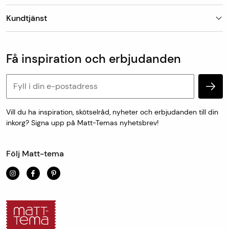
Butiker
Kundtjänst
Om Matt-Tema
Vanliga frågor
Kundtjänst & kontakt
Populära kategorier
Vanliga frågor
Få inspiration och erbjudanden
Köp & leveransvillkor
Retur & reklamation
Personuppgifter och cookies
Vill du ha inspiration, skötselråd, nyheter och erbjudanden till din
inkorg? Signa upp på Matt-Temas nyhetsbrev!
Följ Matt-tema