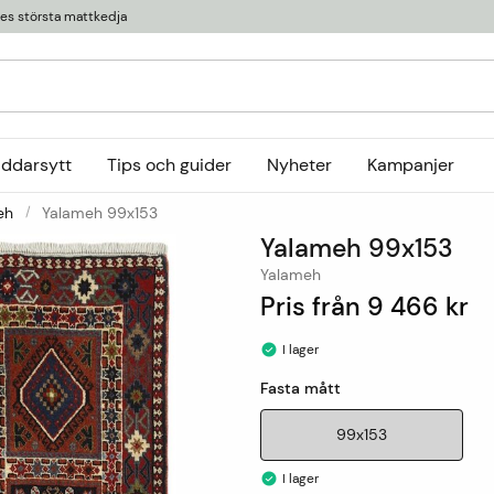
ges största mattkedja
äddarsytt
Tips och guider
Nyheter
Kampanjer
eh
Yalameh 99x153
Kollektioner
Yalameh 99x153
tor
or
Ryamattor
Öglade mattor
Horredsmattan
Yalameh
t
Röllakanmattor
InHouse Group
Pris från
9 466 kr
Trasmattor
Louis De Poortere
I lager
Ullmattor
Online only
Fasta mått
Utemattor
Viskosmattor
99x153
Tillbehör
I lager