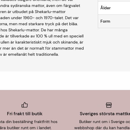
 andra sydiranska mattor, även om färgvalet
Ålder
åren är utbudet på Shekarlu-mattor
aden under 1960- och 1970-talet. Det var
Form
orna, men med starkare tryck på det blåa.
 hos Shekarlu-mattor. De har många
är tillverkade av 100 % ull med en speciell
ullen är karakteristiskt mjuk och skinande, är
r mer än det är normalt för stammattor med
v är emellanåt helt traditionella.
Fri frakt till butik
Sveriges största mattk
a din beställning fraktfritt hos
Butiker runt om i Sverige o
åra butiker runt om i landet.
webbshop där du kan handla