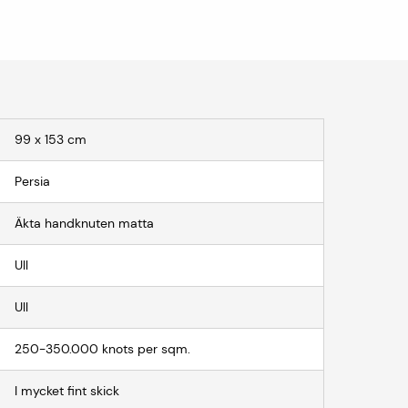
99 x 153 cm
Persia
Äkta handknuten matta
Ull
Ull
250-350.000 knots per sqm.
I mycket fint skick