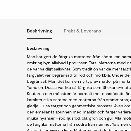
Beskrivning
Frakt & Leverans
Beskrivning
Man har gett de färgrika mattorna från södra Iran na
omkring byn Aliabad i provinsen Fars. Mattorna med de
de var väldigt sällsynta. Som tradition var de mer fär
färgvalet var begränsad till röd och mörkblå. Under d
begränsat. Men det kom en ny typ av mattor på markn
Yamaleh. Dessa var lika så färgrika som Shekarlu-matt
Knutarna och mönstren är normalt mer enastående än
karakteristika samma med mattorna från stammarna; de 
glädje i ljusa färger och geometriska mönster. Även om 
den emellanåt spunnen med maskin och färger variera
mjuka nyanser - röd, ljusröd, blå, grön och gul. Alla mot
de färgrika mattorna från södra Iran namnet Yalameh 
Aliabad i provinsen Fars. Mattorna med detta ursprung 