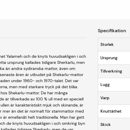
Specifikation
Storlek
mnet Yalameh och de knyts huvudsakligen i och
Ursprung
tta ursprung kallades tidigare Sherkarlu, men
grika än andra sydiranska mattor, även om
Tillverkning
e senaste åren är utbudet på Shekarlu-mattor
aden under 1960- och 1970-talet. Det var
Lugg
orna, men med starkare tryck på det blåa.
 hos Shekarlu-mattor. De har många
Varp
är tillverkade av 100 % ull med en speciell
ullen är karakteristiskt mjuk och skinande, är
r mer än det är normalt för stammattor med
Knuttäthet
iv är emellanåt helt traditionella. Man har gett
och de knyts huvudsakligen i och omkring byn
Skick
kallades tidigare Sherkarlu, men de var