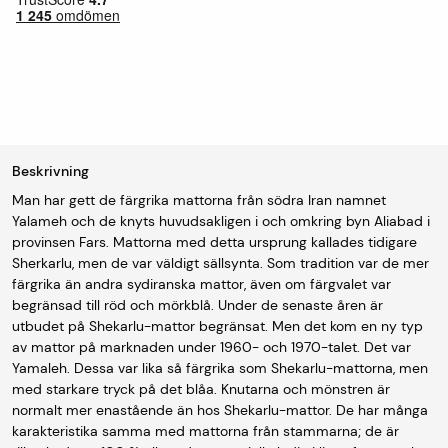
Beskrivning
Man har gett de färgrika mattorna från södra Iran namnet
Yalameh och de knyts huvudsakligen i och omkring byn Aliabad i
provinsen Fars. Mattorna med detta ursprung kallades tidigare
Sherkarlu, men de var väldigt sällsynta. Som tradition var de mer
färgrika än andra sydiranska mattor, även om färgvalet var
begränsad till röd och mörkblå. Under de senaste åren är
utbudet på Shekarlu-mattor begränsat. Men det kom en ny typ
av mattor på marknaden under 1960- och 1970-talet. Det var
Yamaleh. Dessa var lika så färgrika som Shekarlu-mattorna, men
med starkare tryck på det blåa. Knutarna och mönstren är
normalt mer enastående än hos Shekarlu-mattor. De har många
karakteristika samma med mattorna från stammarna; de är