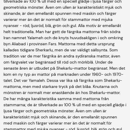
tillverkade av 100 % ull med en speciell glädje i ljusa färger och
geometriska mönster. Även om ullen är karakteristiskt mjuk och
skinande, är den emellanåt spunnen med maskin och färger
varierar mer än det är normalt för stammattor med mjuka
nyanser - röd, ljusröd, blå, grön och gul. Alla motiv är emellanåt
helt traditionella. Man har gett de färgrika mattorna från södra
Iran namnet Yalameh och de knyts huvudsakligen i och omkring
byn Aliabad i provinsen Fars. Mattorna med detta ursprung
kallades tidigare Sherkarlu, men de var väldigt sällsynta. Som
tradition var de mer färgrika än andra sydiranska mattor, även
om färgvalet var begränsad till röd och mörkblå. Under de
senaste åren är utbudet på Shekarlu-mattor begränsat. Men det
kom en ny typ av mattor på marknaden under 1960- och 1970-
talet. Det var Yamaleh. Dessa var lika så färgrika som Shekarlu-
mattorna, men med starkare tryck på det blåa. Knutarna och
mönstren är normalt mer enastående än hos Shekarlu-mattor.
De har många karakteristika samma med mattorna från
stammarna; de är tillverkade av 100 % ull med en speciell glädje i
ljusa färger och geometriska mönster. Även om ullen är
karakteristiskt mjuk och skinande, är den emellanåt spunnen
med maskin och färger varierar mer än det är normalt för
stammattor med mjuka nyanser - röd, ljusröd, blå, grön och gul.