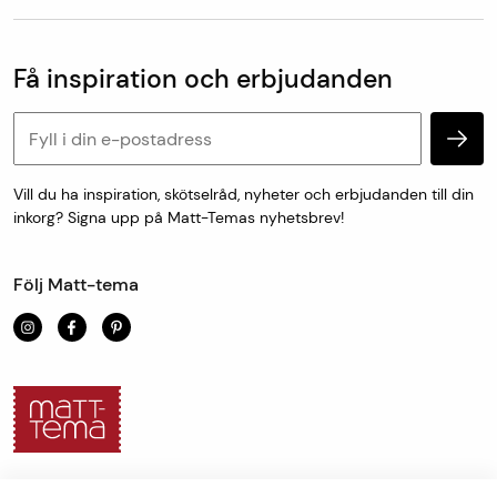
Om Matt-Tema
utlämningsställe/hemleverans. Vid hemleverans skickar
Vanliga frågor
Kundtjänst & kontakt
DHL avisering via sms med förslag på leveranstid som
Populära kategorier
Vanliga frågor
antingen godkänns eller bokas om till en ny tid som
Få inspiration och erbjudanden
Köp & leveransvillkor
passar.
Retur & reklamation
Personuppgifter och cookies
Mått- och specialtillverkade varor skickas från oss inom
en vecka.
Vill du ha inspiration, skötselråd, nyheter och erbjudanden till din
inkorg? Signa upp på Matt-Temas nyhetsbrev!
För uthämtning i butik är leveranstiden 1-7 dagar.
Följ Matt-tema