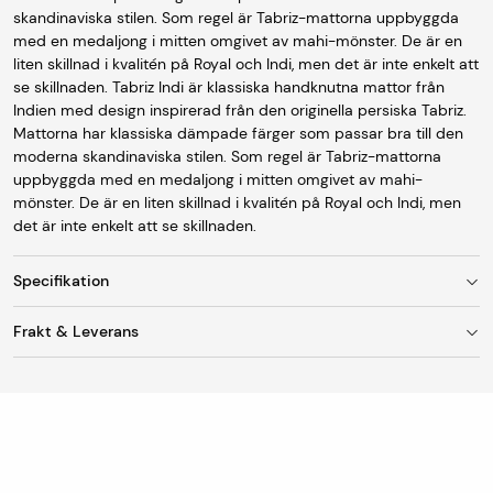
skandinaviska stilen. Som regel är Tabriz-mattorna uppbyggda
med en medaljong i mitten omgivet av mahi-mönster. De är en
liten skillnad i kvalitén på Royal och Indi, men det är inte enkelt att
se skillnaden. Tabriz Indi är klassiska handknutna mattor från
Indien med design inspirerad från den originella persiska Tabriz.
Mattorna har klassiska dämpade färger som passar bra till den
moderna skandinaviska stilen. Som regel är Tabriz-mattorna
uppbyggda med en medaljong i mitten omgivet av mahi-
mönster. De är en liten skillnad i kvalitén på Royal och Indi, men
det är inte enkelt att se skillnaden.
Specifikation
Frakt & Leverans
Storlek
85 x 200 cm
Fraktkostnad
Ursprung
India
Vid leverans till utlämningsställe/ombud är
fraktkostnaden 95 kr. Mattor med en bredd upp till 150
Tillverkning
Äkta handknuten matta
cm skickas som standard till DHL Servicepoint
(utlämningsställe/ombud).
Lugg
Ull