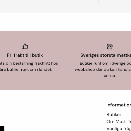
Fri frakt till butik
Sveriges största mattk
a din beställning fraktfritt hos
Butiker runt om i Sverige o
åra butiker runt om i landet.
webbshop där du kan handla
online.
Informatio
Butiker
Om Matt-
Vanliga frå