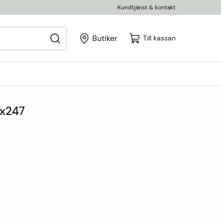
Kundtjänst & kontakt
Butiker
Till kassan
9x247