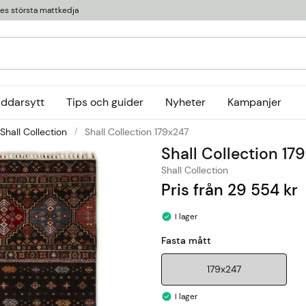
ges största mattkedja
äddarsytt
Tips och guider
Nyheter
Kampanjer
Shall Collection
Shall Collection 179x247
Kollektioner
Shall Collection 17
tor
or
Ryamattor
Öglade mattor
Horredsmattan
Shall Collection
t
Röllakanmattor
InHouse Group
Pris från
29 554 kr
Trasmattor
Louis De Poortere
I lager
Ullmattor
Online only
Fasta mått
Utemattor
Viskosmattor
179x247
Tillbehör
I lager