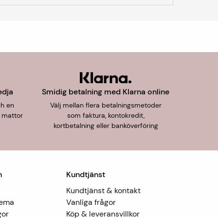
edja
Smidig betalning med Klarna online
ch en
Välj mellan flera betalningsmetoder
 mattor
som faktura, kontokredit,
kortbetalning eller banköverföring
n
Kundtjänst
Kundtjänst & kontakt
Tema
Vanliga frågor
gor
Köp & leveransvillkor