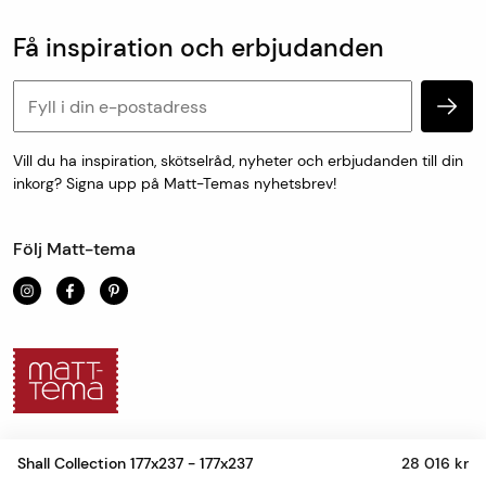
Kundtjänst & kontakt
DHL avisering via sms med förslag på leveranstid som
Populära kategorier
Vanliga frågor
antingen godkänns eller bokas om till en ny tid som
Få inspiration och erbjudanden
Köp & leveransvillkor
passar.
Retur & reklamation
Personuppgifter och cookies
Mått- och specialtillverkade varor skickas från oss inom
en vecka.
Vill du ha inspiration, skötselråd, nyheter och erbjudanden till din
inkorg? Signa upp på Matt-Temas nyhetsbrev!
För uthämtning i butik är leveranstiden 1-7 dagar.
Följ Matt-tema
Shall Collection 177x237
- 177x237
28 016 kr