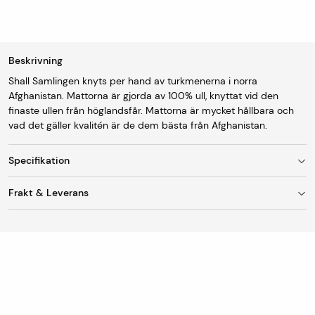
Beskrivning
Shall Samlingen knyts per hand av turkmenerna i norra
Afghanistan. Mattorna är gjorda av 100% ull, knyttat vid den
finaste ullen från höglandsfår. Mattorna är mycket hållbara och
vad det gäller kvalitén är de dem bästa från Afghanistan.
Specifikation
Frakt & Leverans
Storlek
177 x 237 cm
Fraktkostnad
Ursprung
Afghanistan
Vid leverans till utlämningsställe/ombud är
fraktkostnaden 95 kr. Mattor med en bredd upp till 150
Tillverkning
Äkta handknuten matta
cm skickas som standard till DHL Servicepoint
(utlämningsställe/ombud).
Lugg
Ull