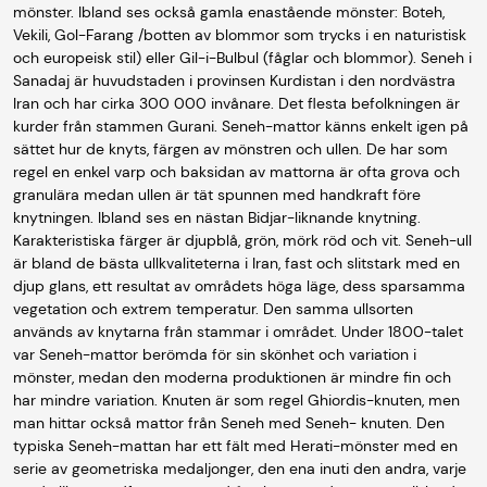
mönster. Ibland ses också gamla enastående mönster: Boteh,
Vekili, Gol-Farang /botten av blommor som trycks i en naturistisk
och europeisk stil) eller Gil-i-Bulbul (fåglar och blommor). Seneh i
Sanadaj är huvudstaden i provinsen Kurdistan i den nordvästra
Iran och har cirka 300 000 invånare. Det flesta befolkningen är
kurder från stammen Gurani. Seneh-mattor känns enkelt igen på
sättet hur de knyts, färgen av mönstren och ullen. De har som
regel en enkel varp och baksidan av mattorna är ofta grova och
granulära medan ullen är tät spunnen med handkraft före
knytningen. Ibland ses en nästan Bidjar-liknande knytning.
Karakteristiska färger är djupblå, grön, mörk röd och vit. Seneh-ull
är bland de bästa ullkvaliteterna i Iran, fast och slitstark med en
djup glans, ett resultat av områdets höga läge, dess sparsamma
vegetation och extrem temperatur. Den samma ullsorten
används av knytarna från stammar i området. Under 1800-talet
var Seneh-mattor berömda för sin skönhet och variation i
mönster, medan den moderna produktionen är mindre fin och
har mindre variation. Knuten är som regel Ghiordis-knuten, men
man hittar också mattor från Seneh med Seneh- knuten. Den
typiska Seneh-mattan har ett fält med Herati-mönster med en
serie av geometriska medaljonger, den ena inuti den andra, varje