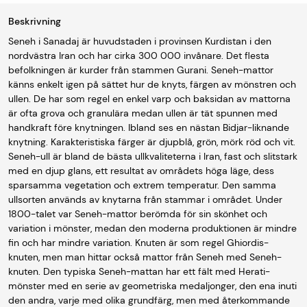
Beskrivning
Seneh i Sanadaj är huvudstaden i provinsen Kurdistan i den
nordvästra Iran och har cirka 300 000 invånare. Det flesta
befolkningen är kurder från stammen Gurani. Seneh-mattor
känns enkelt igen på sättet hur de knyts, färgen av mönstren och
ullen. De har som regel en enkel varp och baksidan av mattorna
är ofta grova och granulära medan ullen är tät spunnen med
handkraft före knytningen. Ibland ses en nästan Bidjar-liknande
knytning. Karakteristiska färger är djupblå, grön, mörk röd och vit.
Seneh-ull är bland de bästa ullkvaliteterna i Iran, fast och slitstark
med en djup glans, ett resultat av områdets höga läge, dess
sparsamma vegetation och extrem temperatur. Den samma
ullsorten används av knytarna från stammar i området. Under
1800-talet var Seneh-mattor berömda för sin skönhet och
variation i mönster, medan den moderna produktionen är mindre
fin och har mindre variation. Knuten är som regel Ghiordis-
knuten, men man hittar också mattor från Seneh med Seneh-
knuten. Den typiska Seneh-mattan har ett fält med Herati-
mönster med en serie av geometriska medaljonger, den ena inuti
den andra, varje med olika grundfärg, men med återkommande