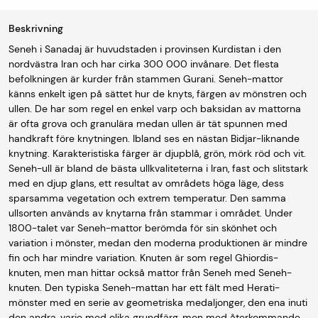
Beskrivning
Seneh i Sanadaj är huvudstaden i provinsen Kurdistan i den
nordvästra Iran och har cirka 300 000 invånare. Det flesta
befolkningen är kurder från stammen Gurani. Seneh-mattor
känns enkelt igen på sättet hur de knyts, färgen av mönstren och
ullen. De har som regel en enkel varp och baksidan av mattorna
är ofta grova och granulära medan ullen är tät spunnen med
handkraft före knytningen. Ibland ses en nästan Bidjar-liknande
knytning. Karakteristiska färger är djupblå, grön, mörk röd och vit.
Seneh-ull är bland de bästa ullkvaliteterna i Iran, fast och slitstark
med en djup glans, ett resultat av områdets höga läge, dess
sparsamma vegetation och extrem temperatur. Den samma
ullsorten används av knytarna från stammar i området. Under
1800-talet var Seneh-mattor berömda för sin skönhet och
variation i mönster, medan den moderna produktionen är mindre
fin och har mindre variation. Knuten är som regel Ghiordis-
knuten, men man hittar också mattor från Seneh med Seneh-
knuten. Den typiska Seneh-mattan har ett fält med Herati-
mönster med en serie av geometriska medaljonger, den ena inuti
den andra, varje med olika grundfärg, men med återkommande