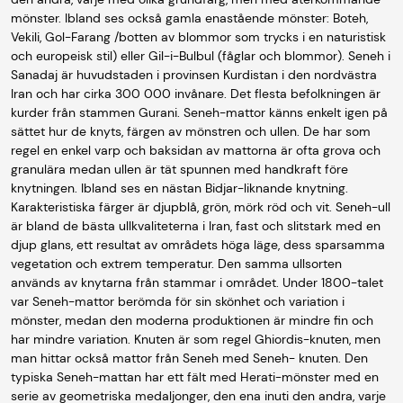
mönster. Ibland ses också gamla enastående mönster: Boteh,
Vekili, Gol-Farang /botten av blommor som trycks i en naturistisk
och europeisk stil) eller Gil-i-Bulbul (fåglar och blommor). Seneh i
Sanadaj är huvudstaden i provinsen Kurdistan i den nordvästra
Iran och har cirka 300 000 invånare. Det flesta befolkningen är
kurder från stammen Gurani. Seneh-mattor känns enkelt igen på
sättet hur de knyts, färgen av mönstren och ullen. De har som
regel en enkel varp och baksidan av mattorna är ofta grova och
granulära medan ullen är tät spunnen med handkraft före
knytningen. Ibland ses en nästan Bidjar-liknande knytning.
Karakteristiska färger är djupblå, grön, mörk röd och vit. Seneh-ull
är bland de bästa ullkvaliteterna i Iran, fast och slitstark med en
djup glans, ett resultat av områdets höga läge, dess sparsamma
vegetation och extrem temperatur. Den samma ullsorten
används av knytarna från stammar i området. Under 1800-talet
var Seneh-mattor berömda för sin skönhet och variation i
mönster, medan den moderna produktionen är mindre fin och
har mindre variation. Knuten är som regel Ghiordis-knuten, men
man hittar också mattor från Seneh med Seneh- knuten. Den
typiska Seneh-mattan har ett fält med Herati-mönster med en
serie av geometriska medaljonger, den ena inuti den andra, varje