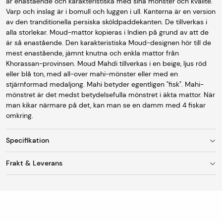
är enastående och karakteristiska med sina mönster och kvalité.
Varp och inslag är i bomull och luggen i ull. Kanterna är en version
av den tranditionella persiska sköldpaddekanten. De tillverkas i
alla storlekar. Moud-mattor kopieras i Indien på grund av att de
är så enastående. Den karakteristiska Moud-designen hör till de
mest enastående, jämnt knutna och enkla mattor från
Khorassan-provinsen. Moud Mahdi tillverkas i en beige, ljus röd
eller blå ton, med all-over mahi-mönster eller med en
stjärnformad medaljong. Mahi betyder egentligen "fisk". Mahi-
mönstret är det medst betydelsefulla mönstret i äkta mattor. När
man kikar närmare på det, kan man se en damm med 4 fiskar
omkring.
Specifikation
Frakt & Leverans
Storlek
63 x 95 cm
Fraktkostnad
Färg
Multicolor
Vid leverans till utlämningsställe/ombud är
fraktkostnaden 95 kr. Mattor med en bredd upp till 150
Ursprung
Persia
cm skickas som standard till DHL Servicepoint