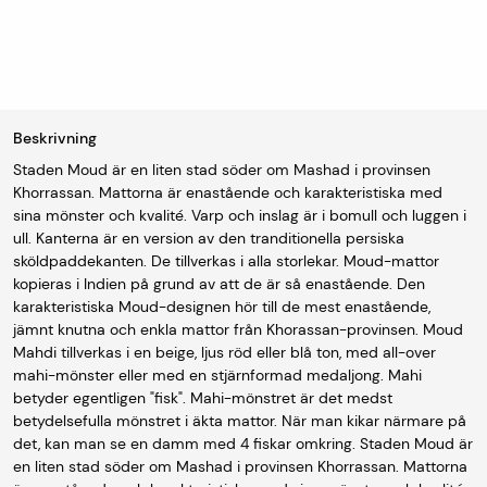
Beskrivning
Staden Moud är en liten stad söder om Mashad i provinsen
Khorrassan. Mattorna är enastående och karakteristiska med
sina mönster och kvalité. Varp och inslag är i bomull och luggen i
ull. Kanterna är en version av den tranditionella persiska
sköldpaddekanten. De tillverkas i alla storlekar. Moud-mattor
kopieras i Indien på grund av att de är så enastående. Den
karakteristiska Moud-designen hör till de mest enastående,
jämnt knutna och enkla mattor från Khorassan-provinsen. Moud
Mahdi tillverkas i en beige, ljus röd eller blå ton, med all-over
mahi-mönster eller med en stjärnformad medaljong. Mahi
betyder egentligen "fisk". Mahi-mönstret är det medst
betydelsefulla mönstret i äkta mattor. När man kikar närmare på
det, kan man se en damm med 4 fiskar omkring. Staden Moud är
en liten stad söder om Mashad i provinsen Khorrassan. Mattorna