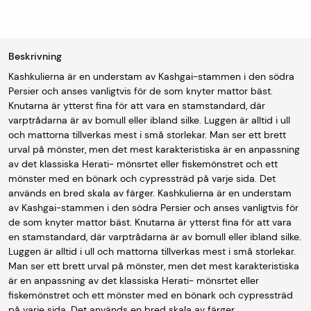
Beskrivning
Kashkulierna är en understam av Kashgai-stammen i den södra
Persier och anses vanligtvis för de som knyter mattor bäst.
Knutarna är ytterst fina för att vara en stamstandard, där
varptrådarna är av bomull eller ibland silke. Luggen är alltid i ull
och mattorna tillverkas mest i små storlekar. Man ser ett brett
urval på mönster, men det mest karakteristiska är en anpassning
av det klassiska Herati- mönsrtet eller fiskemönstret och ett
mönster med en bönark och cypressträd på varje sida. Det
används en bred skala av färger. Kashkulierna är en understam
av Kashgai-stammen i den södra Persier och anses vanligtvis för
de som knyter mattor bäst. Knutarna är ytterst fina för att vara
en stamstandard, där varptrådarna är av bomull eller ibland silke.
Luggen är alltid i ull och mattorna tillverkas mest i små storlekar.
Man ser ett brett urval på mönster, men det mest karakteristiska
är en anpassning av det klassiska Herati- mönsrtet eller
fiskemönstret och ett mönster med en bönark och cypressträd
på varje sida. Det används en bred skala av färger.