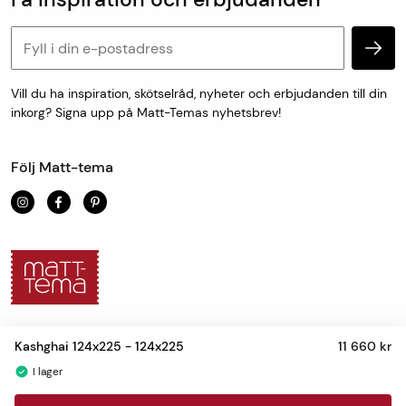
Köp & leveransvillkor
passar.
Retur & reklamation
Personuppgifter och cookies
Mått- och specialtillverkade varor skickas från oss inom
en vecka.
Vill du ha inspiration, skötselråd, nyheter och erbjudanden till din
inkorg? Signa upp på Matt-Temas nyhetsbrev!
För uthämtning i butik är leveranstiden 1-7 dagar.
Följ Matt-tema
Kashghai 124x225
- 124x225
11 660 kr
I lager
Personuppgifter och cookies