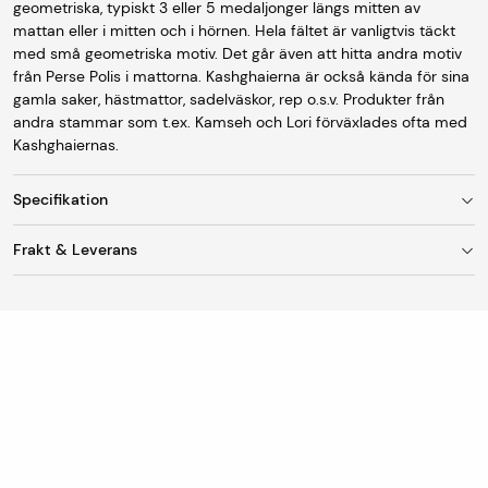
geometriska, typiskt 3 eller 5 medaljonger längs mitten av
mattan eller i mitten och i hörnen. Hela fältet är vanligtvis täckt
med små geometriska motiv. Det går även att hitta andra motiv
från Perse Polis i mattorna. Kashghaierna är också kända för sina
gamla saker, hästmattor, sadelväskor, rep o.s.v. Produkter från
andra stammar som t.ex. Kamseh och Lori förväxlades ofta med
Kashghaiernas.
Specifikation
Frakt & Leverans
Storlek
124 x 225 cm
Fraktkostnad
Ursprung
Persia
Vid leverans till utlämningsställe/ombud är
fraktkostnaden 95 kr. Mattor med en bredd upp till 150
Tillverkning
Äkta handknuten matta
cm skickas som standard till DHL Servicepoint
(utlämningsställe/ombud).
Lugg
Ull
Mattor med bredd över 150 cm skickas till hemadressen.
Varp
Ull
Fraktkostnad för hemleverans är 299 kr. Vi rullar alltid