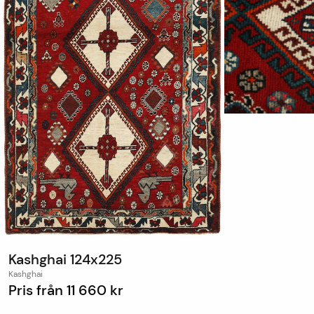
Kashghai 124x225
Kashghai
Pris från
11 660 kr