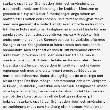
starka, djupa färger (främst den röda) och användning av
traditionella motiv som Harshang eller krabban. Mönstren är
geometriska, typiskt 3 eller 5 medaljonger längs mitten av
mattan eller i mitten och i hörnen. Hela fältet är vanligtvis täckt
med små geometriska motiv. Det går även att hitta andra motiv
från Perse Polis i mattorna. Kashghaierna är också kända för sina
gamla saker, hästmattor, sadelväskor, rep o.s.v. Produkter från
andra stammar som t.ex. Kamseh och Lori förväxlades ofta med
Kashghaiernas. Kashghaierna är Irans största och mest kända
nomadstam. Men säger att de kom till sitt nuvarande område
runt Shiraz i provinsen Fars i den södra Iran från Kaukasus-
området omkring 1700-talet. De talar en turkisk dialekt. Deras
krigeriska inställningen ledde dem till konflikter med växlande
regeringar och med andra stammar i området. Både deras
mattor och kvinnornas kläder visar tydligt att de är duktiga och
älskar färger. Det finns många understammar och dem viktigaste
är Bilvedi, Shishboluki, Darashuri och Kashkuli. Kashghaiena knyter
olika typer av mattor, men en karakteristisk produkt kan kännas
igen på dess konstruktion av ull, de kraftiga revbenen på
baksidan, starka, djupa färger (främst den röda) och användning
av traditionella motiv som Harshang eller krabban. Mönstren är