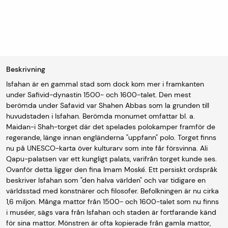
Beskrivning
Isfahan är en gammal stad som dock kom mer i framkanten
under Safivid-dynastin 1500- och 1600-talet. Den mest
berömda under Safavid var Shahen Abbas som la grunden till
huvudstaden i Isfahan. Berömda monumet omfattar bl. a.
Maidan-i Shah-torget där det spelades polokamper framför de
regerande, länge innan engländerna "uppfann" polo. Torget finns
nu på UNESCO-karta över kulturarv som inte får försvinna. Ali
Qapu-palatsen var ett kungligt palats, varifrån torget kunde ses.
Ovanför detta ligger den fina Imam Moské. Ett persiskt ordspråk
beskriver Isfahan som "den halva världen" och var tidigare en
världsstad med konstnärer och filosofer. Befolkningen är nu cirka
1,6 miljon. Många mattor från 1500- och 1600-talet som nu finns
i muséer, sägs vara från Isfahan och staden är fortfarande känd
för sina mattor. Mönstren är ofta kopierade från gamla mattor,