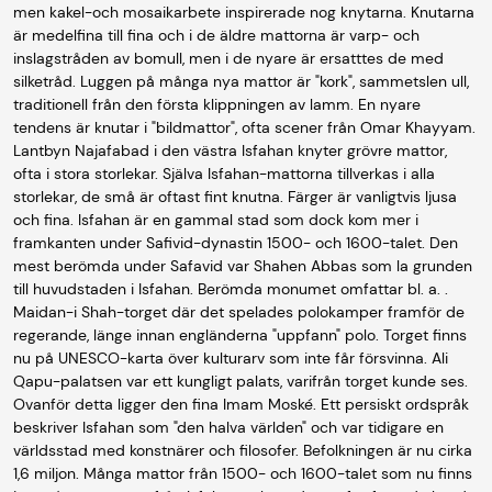
men kakel-och mosaikarbete inspirerade nog knytarna. Knutarna
är medelfina till fina och i de äldre mattorna är varp- och
inslagstråden av bomull, men i de nyare är ersatttes de med
silketråd. Luggen på många nya mattor är "kork", sammetslen ull,
traditionell från den första klippningen av lamm. En nyare
tendens är knutar i "bildmattor", ofta scener från Omar Khayyam.
Lantbyn Najafabad i den västra Isfahan knyter grövre mattor,
ofta i stora storlekar. Själva Isfahan-mattorna tillverkas i alla
storlekar, de små är oftast fint knutna. Färger är vanligtvis ljusa
och fina. Isfahan är en gammal stad som dock kom mer i
framkanten under Safivid-dynastin 1500- och 1600-talet. Den
mest berömda under Safavid var Shahen Abbas som la grunden
till huvudstaden i Isfahan. Berömda monumet omfattar bl. a. .
Maidan-i Shah-torget där det spelades polokamper framför de
regerande, länge innan engländerna "uppfann" polo. Torget finns
nu på UNESCO-karta över kulturarv som inte får försvinna. Ali
Qapu-palatsen var ett kungligt palats, varifrån torget kunde ses.
Ovanför detta ligger den fina Imam Moské. Ett persiskt ordspråk
beskriver Isfahan som "den halva världen" och var tidigare en
världsstad med konstnärer och filosofer. Befolkningen är nu cirka
1,6 miljon. Många mattor från 1500- och 1600-talet som nu finns