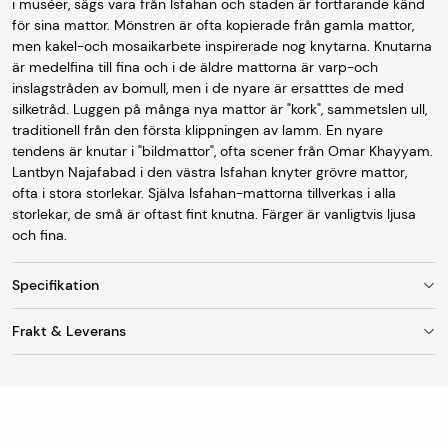
i muséer, sägs vara från Isfahan och staden är fortfarande känd
för sina mattor. Mönstren är ofta kopierade från gamla mattor,
men kakel-och mosaikarbete inspirerade nog knytarna. Knutarna
är medelfina till fina och i de äldre mattorna är varp-och
inslagstråden av bomull, men i de nyare är ersatttes de med
silketråd. Luggen på många nya mattor är "kork", sammetslen ull,
traditionell från den första klippningen av lamm. En nyare
tendens är knutar i "bildmattor", ofta scener från Omar Khayyam.
Lantbyn Najafabad i den västra Isfahan knyter grövre mattor,
ofta i stora storlekar. Själva Isfahan-mattorna tillverkas i alla
storlekar, de små är oftast fint knutna. Färger är vanligtvis ljusa
och fina.
Specifikation
Frakt & Leverans
Storlek
105 x 165 cm
Fraktkostnad
Färg
Beige, Black, Red
Vid leverans till utlämningsställe/ombud är
fraktkostnaden 95 kr. Mattor med en bredd upp till 150
Ursprung
Persia
cm skickas som standard till DHL Servicepoint