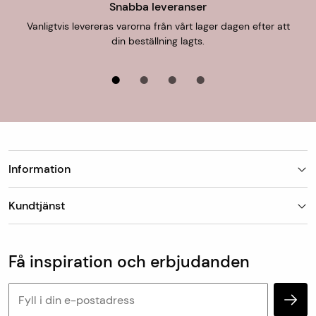
Snabba leveranser
Vanligtvis levereras varorna från vårt lager dagen efter att
din beställning lagts.
Information
Butiker
Kundtjänst
Om Matt-Tema
Vanliga frågor
Kundtjänst & kontakt
Populära kategorier
Vanliga frågor
Få inspiration och erbjudanden
Köp & leveransvillkor
Retur & reklamation
Personuppgifter och cookies