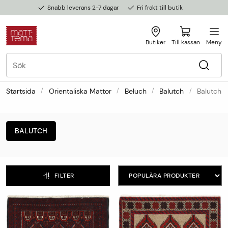
Snabb leverans 2-7 dagar
Fri frakt till butik
Butiker
Till kassan
Meny
Startsida
Orientaliska Mattor
Beluch
Balutch
Balutch
BALUTCH
FILTER