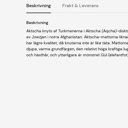
Beskrivning
Frakt & Leverans
Beskrivning
Aktscha knyts af Turkmenerna i Aktscha (Aqcha)-disktr
av Jowzjan i norra Afghanistan. Aktscha-mattorna likn
har lägre kvalitet, då knutarna inte är lika täta. Mat
djupa, varma grundfärgen, den relativt höga kraftiga l
och hästhår, och ytterligare är mönstret Gül (elefantf