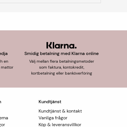
edja
Smidig betalning med Klarna online
ch en
Välj mellan flera betalningsmetoder
 mattor
som faktura, kontokredit,
kortbetalning eller banköverföring
n
Kundtjänst
Kundtjänst & kontakt
Tema
Vanliga frågor
gor
Köp & leveransvillkor