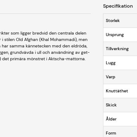
Specifikation
Storlek
ikter som ligger bredvid den centrala delen
Ursprung
ar i stilen Old Afghan (Khal Mohammadi), men
torna har samma kännetecken med den eldröda,
Tillverkning
uggen, grundvävda i ull och användning av get-
ot) det primära mönstret i Aktscha-mattorna.
Lugg
Varp
Knuttäthet
Skick
Ålder
Form