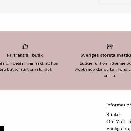
Fri frakt till butik
Sveriges största mattk
a din beställning fraktfritt hos
Butiker runt om i Sverige o
åra butiker runt om i landet.
webbshop där du kan handla
online.
Informatio
Butiker
Om Matt-
Vanliga frå