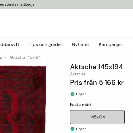
ges största mattkedja
äddarsytt
Tips och guider
Nyheter
Kampanjer
a
Aktscha 145x194
Kollektioner
Aktscha 145x194
tor
or
Ryamattor
Öglade mattor
Horredsmattan
Aktscha
t
Röllakanmattor
InHouse Group
Pris från
5 166 kr
Trasmattor
Louis De Poortere
I lager
Ullmattor
Online only
Fasta mått
Utemattor
Viskosmattor
145x194
Tillbehör
I lager