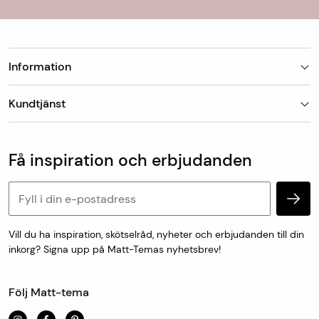
kontaktar dig när din beställning finns eller förväntas
hämtas för uthämtning i butiken.
Information
Leveranstid
Finns mattan på lager skickar vi den oftast
Butiker
nästkommande vardag, detta gäller vid leverans till
Kundtjänst
Om Matt-Tema
utlämningsställe/hemleverans. Vid hemleverans skickar
Vanliga frågor
Kundtjänst & kontakt
DHL avisering via sms med förslag på leveranstid som
Populära kategorier
Vanliga frågor
antingen godkänns eller bokas om till en ny tid som
Få inspiration och erbjudanden
Köp & leveransvillkor
passar.
Retur & reklamation
Personuppgifter och cookies
Mått- och specialtillverkade varor skickas från oss inom
en vecka.
Vill du ha inspiration, skötselråd, nyheter och erbjudanden till din
inkorg? Signa upp på Matt-Temas nyhetsbrev!
För uthämtning i butik är leveranstiden 1-7 dagar.
Följ Matt-tema