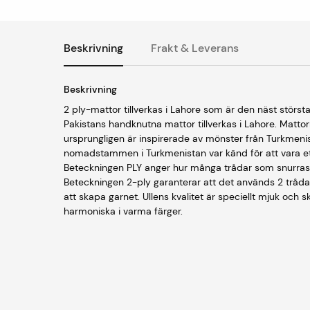
Beskrivning
Frakt & Leverans
Beskrivning
2 ply-mattor tillverkas i Lahore som är den näst störst
Pakistans handknutna mattor tillverkas i Lahore. Matt
ursprungligen är inspirerade av mönster från Turkmen
nomadstammen i Turkmenistan var känd för att vara ett my
Beteckningen PLY anger hur många trådar som snurras r
Beteckningen 2-ply garanterar att det används 2 tråda
att skapa garnet. Ullens kvalitet är speciellt mjuk och
harmoniska i varma färger.