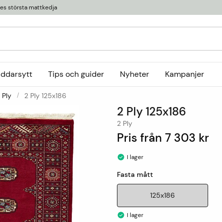
ges största mattkedja
äddarsytt
Tips och guider
Nyheter
Kampanjer
 Ply
2 Ply 125x186
Kollektioner
2 Ply 125x186
tor
or
Ryamattor
Öglade mattor
Horredsmattan
2 Ply
t
Röllakanmattor
InHouse Group
Pris från
7 303 kr
Trasmattor
Louis De Poortere
I lager
Ullmattor
Online only
Fasta mått
Utemattor
Viskosmattor
125x186
Tillbehör
I lager