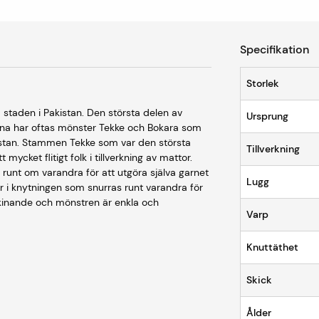
Specifikation
Storlek
a staden i Pakistan. Den största delen av
Ursprung
orna har oftas mönster Tekke och Bokara som
istan. Stammen Tekke som var den största
Tillverkning
cket flitigt folk i tillverkning av mattor.
unt om varandra för att utgöra själva garnet
Lugg
r i knytningen som snurras runt varandra för
 skinande och mönstren är enkla och
Varp
Knuttäthet
Skick
Ålder