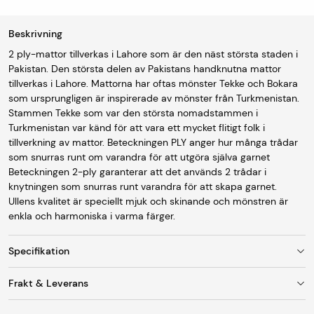
Beskrivning
2 ply-mattor tillverkas i Lahore som är den näst största staden i
Pakistan. Den största delen av Pakistans handknutna mattor
tillverkas i Lahore. Mattorna har oftas mönster Tekke och Bokara
som ursprungligen är inspirerade av mönster från Turkmenistan.
Stammen Tekke som var den största nomadstammen i
Turkmenistan var känd för att vara ett mycket flitigt folk i
tillverkning av mattor. Beteckningen PLY anger hur många trådar
som snurras runt om varandra för att utgöra själva garnet
Beteckningen 2-ply garanterar att det används 2 trådar i
knytningen som snurras runt varandra för att skapa garnet.
Ullens kvalitet är speciellt mjuk och skinande och mönstren är
enkla och harmoniska i varma färger.
Specifikation
Frakt & Leverans
Storlek
247 x 314 cm
Fraktkostnad