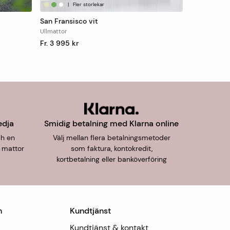
|
Fler storlekar
San Fransisco vit
Ullmattor
Fr. 3 995 kr
edja
Smidig betalning med Klarna online
ch en
Välj mellan flera betalningsmetoder
 mattor
som faktura, kontokredit,
kortbetalning eller banköverföring
n
Kundtjänst
Kundtjänst & kontakt