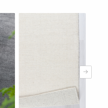
Fler storlekar
Glaciär vit
Ullmattor
Fr. 9 995 kr