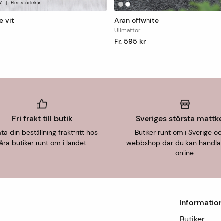
7
|
Fler storlekar
|
e vit
Aran offwhite
Ullmattor
r
Fr. 595 kr
Fri frakt till butik
Sveriges största mattk
a din beställning fraktfritt hos
Butiker runt om i Sverige o
åra butiker runt om i landet.
webbshop där du kan handla
online.
Informatio
Butiker