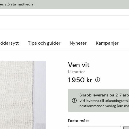
ges största mattkedja
äddarsytt
Tips och guider
Nyheter
Kampanjer
Kollektioner
Ven vit
tor
or
Ryamattor
Öglade mattor
Horredsmattan
Ullmattor
t
Röllakanmattor
InHouse Group
1 950 kr
Trasmattor
Louis De Poortere
Ullmattor
Online only
Snabb leverans på 2-7 ar
Vid leverans till utlämningsst
Utemattor
nästkommande vardag (om matt
Viskosmattor
Tillbehör
Fasta mått