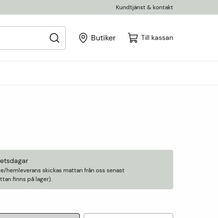
Kundtjänst & kontakt
Butiker
Till kassan
betsdagar
älle/hemleverans skickas mattan från oss senast
an finns på lager).