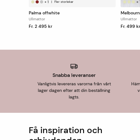
+
1
+
|
Fler storlekar
Palma offwhite
Melbourn
Ullmattor
Ullmattor
Fr. 2 495 kr
Fr. 499 k
Snabba leveranser
Vanligtvis levereras varorna från vårt
Hämt
lager dagen efter att din beställning
v
lagts.
Få inspiration och